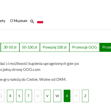
ety
O Muzeum
30-50 zł
50-100 zł
Powyżej 100 zł
Promocje GOG
Prom
dać ci możliwość kupienia upragnionych gier po
 oficjalną stronę GOG.com
ne gry należą do Ciebie. Wolne od DRM.
Q
R
S
T
U
V
W
X
Y
Z