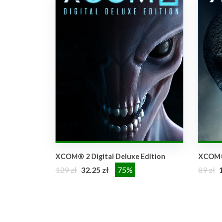
XCOM® 2 Digital Deluxe Edition
XCOM
129 zł
32.25 zł
75%
89 zł