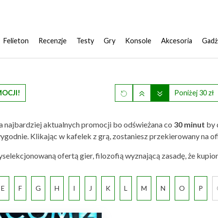
Felieton
Recenzje
Testy
Gry
Konsole
Akcesoria
Gadż
MOCJI!
Poniżej 30 zł
a najbardziej aktualnych promocji bo odświeżana co
30 minut
by 
 ci wygodnie. Klikając w kafelek z grą, zostaniesz przekierowany na
elekcjonowaną ofertą gier, filozofią wyznającą zasadę, że kupio
E
F
G
H
I
J
K
L
M
N
O
P