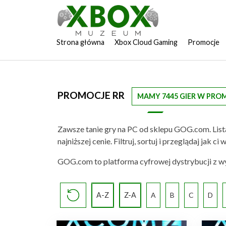
Strona główna
Xbox Cloud Gaming
Promocje
PROMOCJE RR
MAMY 7445 GIER W PRO
Zawsze tanie gry na PC od sklepu GOG.com. List
najniższej cenie. Filtruj, sortuj i przeglądaj jak
GOG.com to platforma cyfrowej dystrybucji z wys
A-Z
Z-A
A
B
C
D