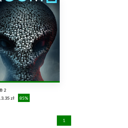
® 2
13.35 zł
85%
1