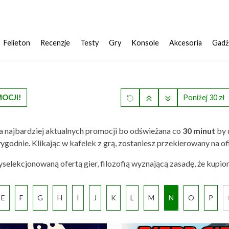
Felieton
Recenzje
Testy
Gry
Konsole
Akcesoria
Gadż
MOCJI!
Poniżej 30 zł
a najbardziej aktualnych promocji bo odświeżana co
30 minut
by 
 ci wygodnie. Klikając w kafelek z grą, zostaniesz przekierowany na
elekcjonowaną ofertą gier, filozofią wyznającą zasadę, że kupio
E
F
G
H
I
J
K
L
M
N
O
P