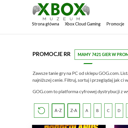
Strona główna
Xbox Cloud Gaming
Promocje
PROMOCJE RR
MAMY 7421 GIER W PRO
Zawsze tanie gry na PC od sklepu GOG.com. List
najniższej cenie. Filtruj, sortuj i przeglądaj jak
GOG.com to platforma cyfrowej dystrybucji z wys
A-Z
Z-A
A
B
C
D