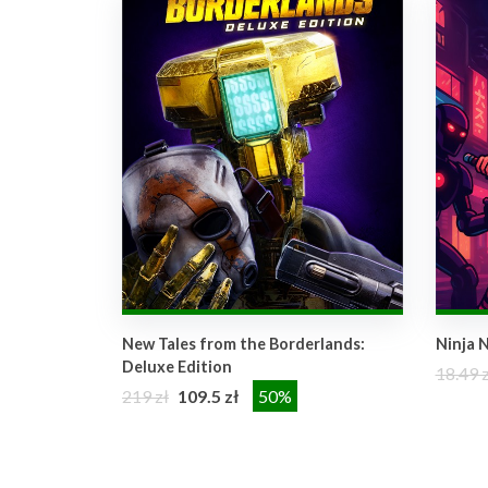
New Tales from the Borderlands:
Ninja N
Deluxe Edition
18.49 z
219 zł
109.5 zł
50%