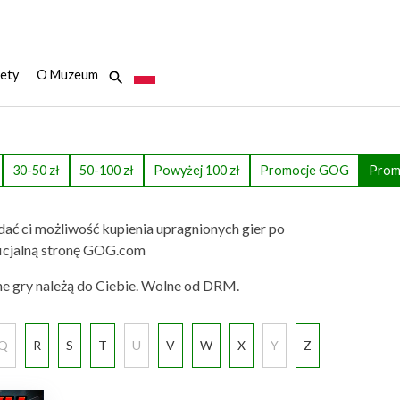
ety
O Muzeum
30-50 zł
50-100 zł
Powyżej 100 zł
Promocje GOG
Prom
dać ci możliwość kupienia upragnionych gier po
 oficjalną stronę GOG.com
ne gry należą do Ciebie. Wolne od DRM.
Q
R
S
T
U
V
W
X
Y
Z