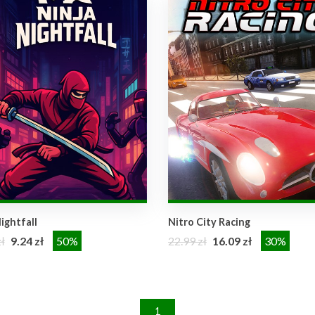
ightfall
Nitro City Racing
ł
9.24 zł
50%
22.99 zł
16.09 zł
30%
1