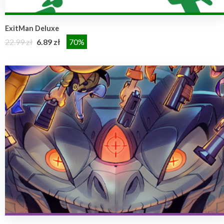
ExitMan Deluxe
22.99 zł
6.89 zł
70%