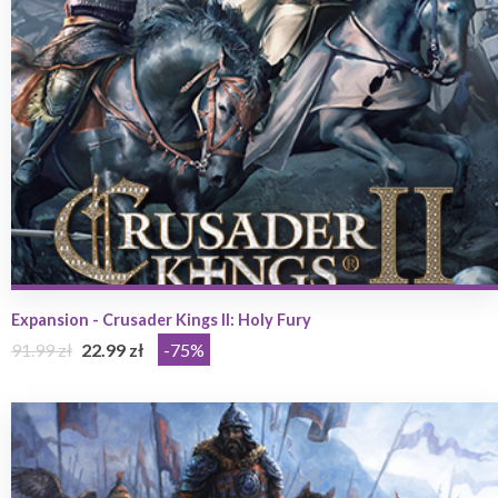
Expansion - Crusader Kings II: Holy Fury
91.99 zł
22.99 zł
-75%