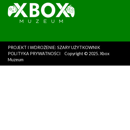
PROJEKT I WDROŻENIE: SZARY UŻYTKOWNIK
POLITYKA PRYWATNOŚCI
Copyright © 2025. Xbox
Muzeum