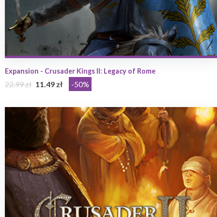
Expansion - Crusader Kings II: Legacy of Rome
22.99 zł
11.49 zł
-50%