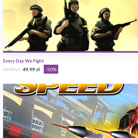
Every Day We Fight
99.99 zł
49.99 zł
-50%