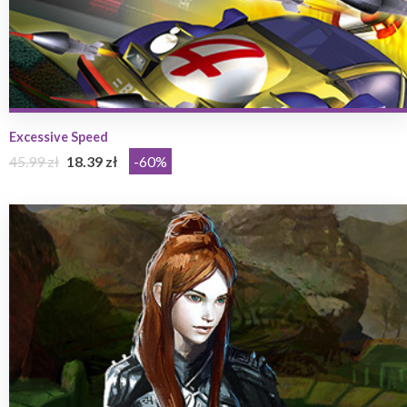
Excessive Speed
45.99 zł
18.39 zł
-60%