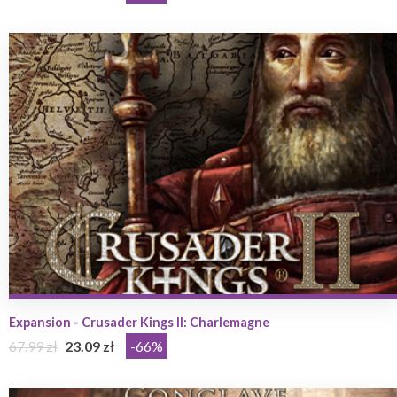
Expansion - Crusader Kings II: Charlemagne
67.99 zł
23.09 zł
-66%