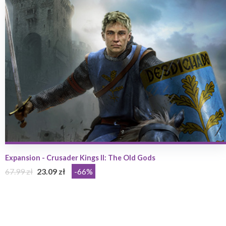
Expansion - Crusader Kings II: The Old Gods
67.99 zł
23.09 zł
-66%