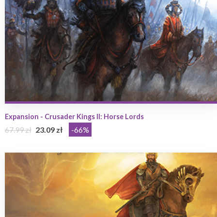
Expansion - Crusader Kings II: Horse Lords
67.99 zł
23.09 zł
-66%