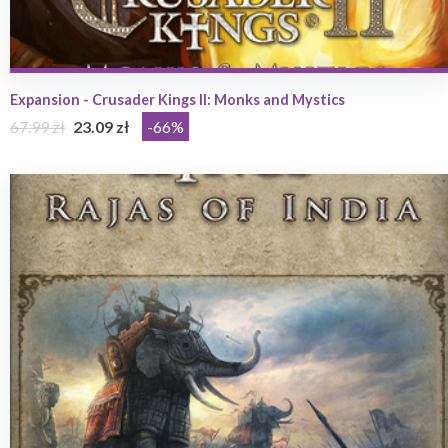
Expansion - Crusader Kings II: Monks and Mystics
67.99 zł
23.09 zł
-66%