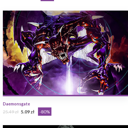
Daemonsgate
25.49 zł
5.09 zł
-80%