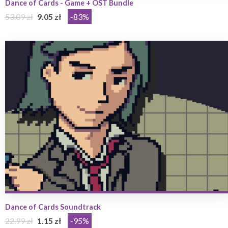
Dance of Cards - Game + OST Bundle
53.09 zł
9.05 zł
-83%
Dance of Cards Soundtrack
22.99 zł
1.15 zł
-95%