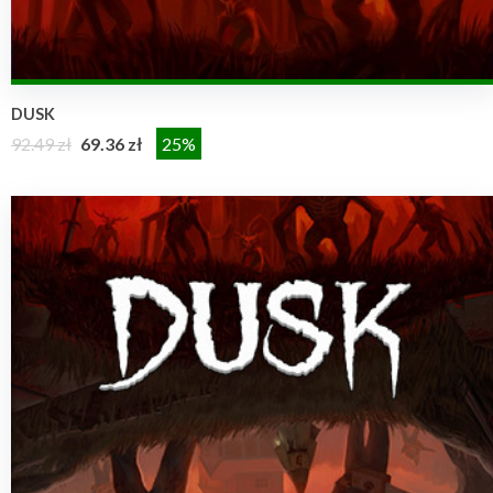
DUSK
92.49 zł
69.36 zł
25%