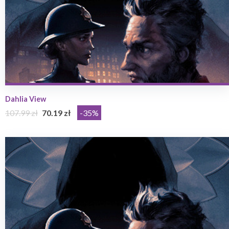
Dahlia View
107.99 zł
70.19 zł
-35%