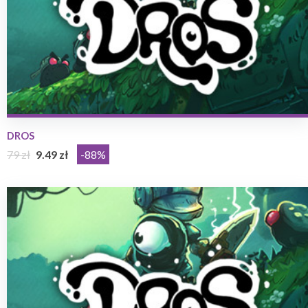
DROS
79 zł
9.49 zł
-88%