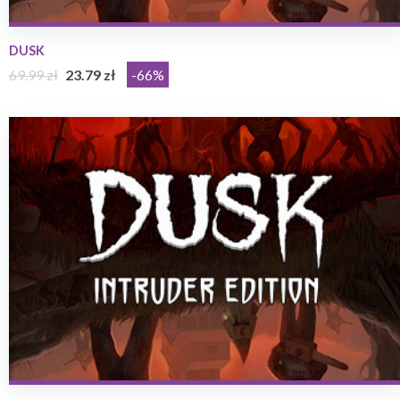
DUSK
69.99 zł
23.79 zł
-66%