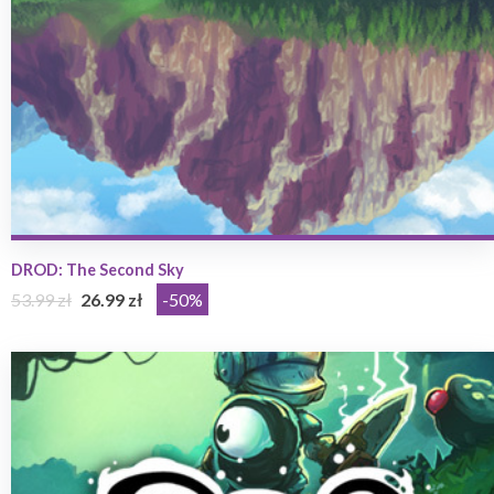
DROD: The Second Sky
53.99 zł
26.99 zł
-50%