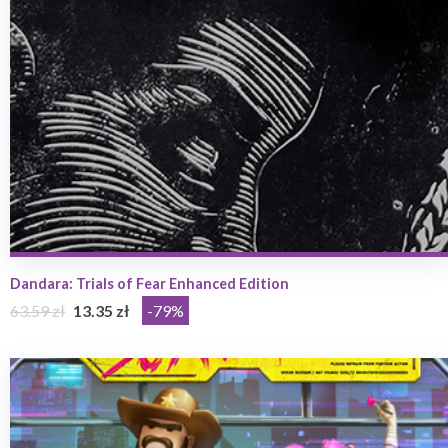
Dandara: Trials of Fear Enhanced Edition
63.59 zł
13.35 zł
-79%