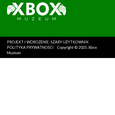
PROJEKT I WDROŻENIE: SZARY UŻYTKOWNIK
POLITYKA PRYWATNOŚCI
Copyright © 2025. Xbox
Muzeum