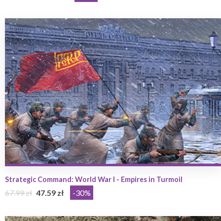
Strategic Command: World War I - Empires in Turmoil
67.99 zł
47.59 zł
-30%