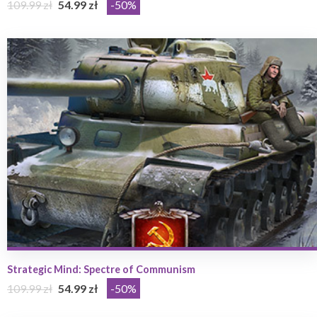
109.99 zł
54.99 zł
-50%
Strategic Mind: Spectre of Communism
109.99 zł
54.99 zł
-50%