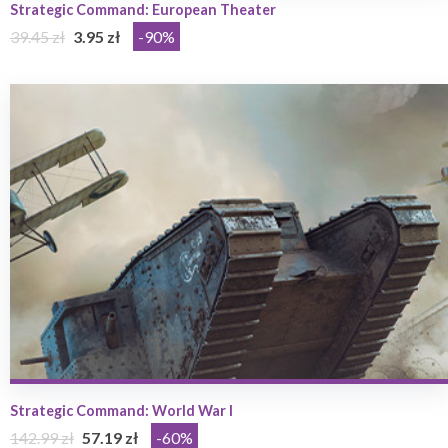
Strategic Command: European Theater
39.45 zł
3.95 zł
-90%
Strategic Command: World War I
142.99 zł
57.19 zł
-60%