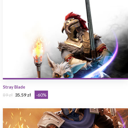
Stray Blade
89 zł
35.59 zł
-60%