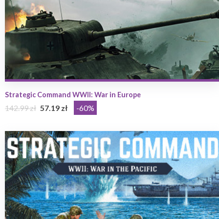
Strategic Command WWII: War in Europe
142.99 zł
57.19 zł
-60%