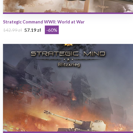
Strategic Command WWII: World at War
142.99 zł
57.19 zł
-60%