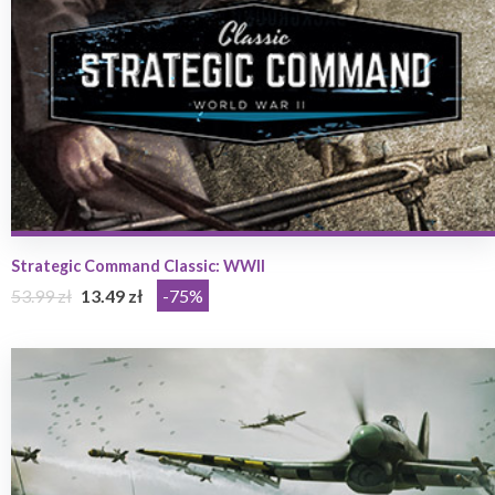
Strategic Command Classic: WWII
53.99 zł
13.49 zł
-75%