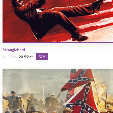
Stranglehold
41.19 zł
20.59 zł
-50%