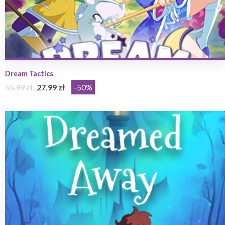
Dream Tactics
55.99 zł
27.99 zł
-50%