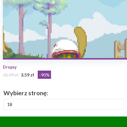
Dropsy
35.99 zł
3.59 zł
-90%
Wybierz stronę: