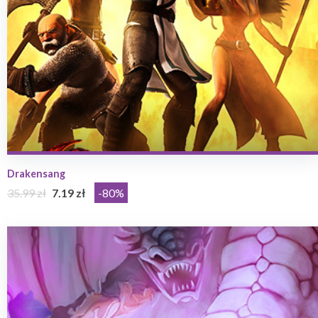
Drakensang
35.99 zł
7.19 zł
-80%