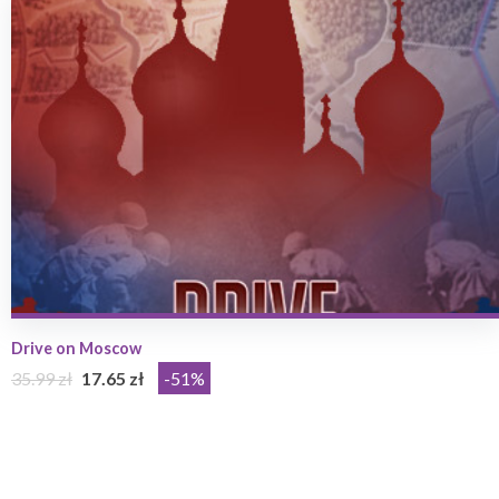
Drive on Moscow
35.99 zł
17.65 zł
-51%