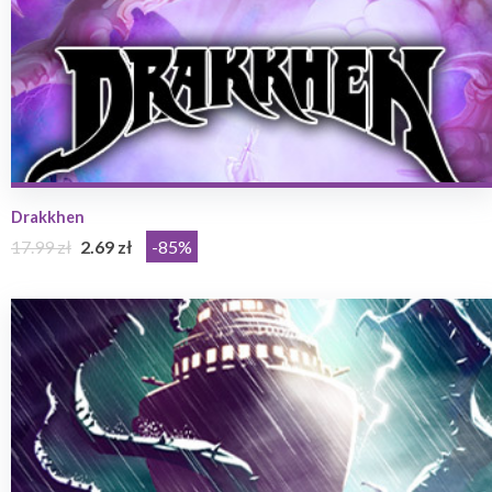
Drakkhen
17.99 zł
2.69 zł
-85%