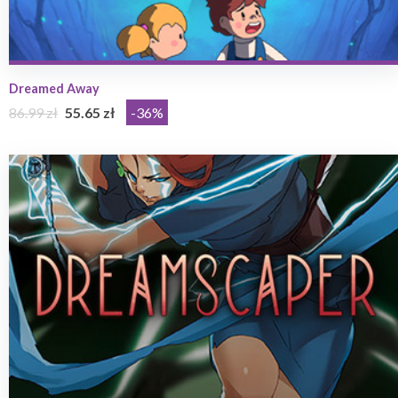
Dreamed Away
86.99 zł
55.65 zł
-36%