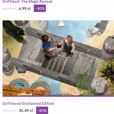
Driftland: The Magic Revival
69.99 zł
6.99 zł
-90%
Driftmoon Enchanted Edition
59.19 zł
35.49 zł
-40%