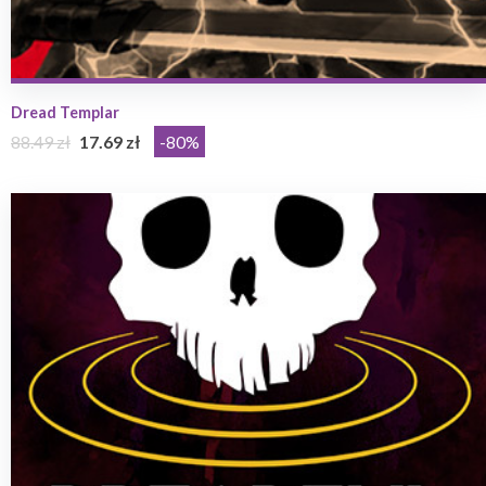
Dread Templar
88.49 zł
17.69 zł
-80%