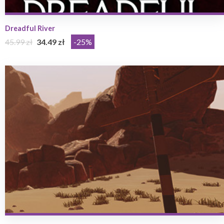
Dreadful River
45.99 zł
34.49 zł
-25%