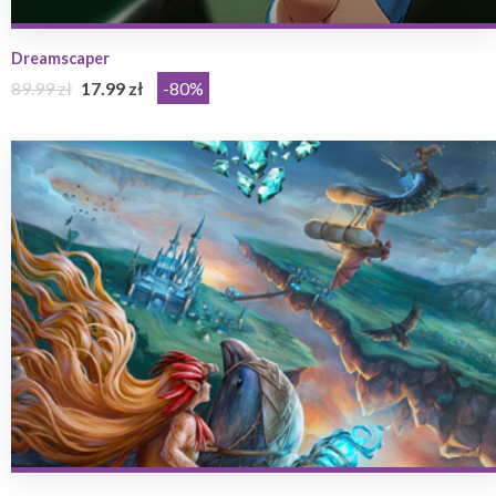
Dreamscaper
89.99 zł
17.99 zł
-80%