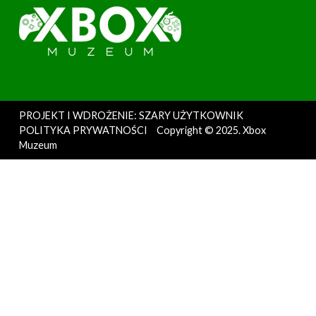
PROJEKT I WDROŻENIE: SZARY UŻYTKOWNIK
POLITYKA PRYWATNOŚCI
Copyright © 2025. Xbox
Muzeum