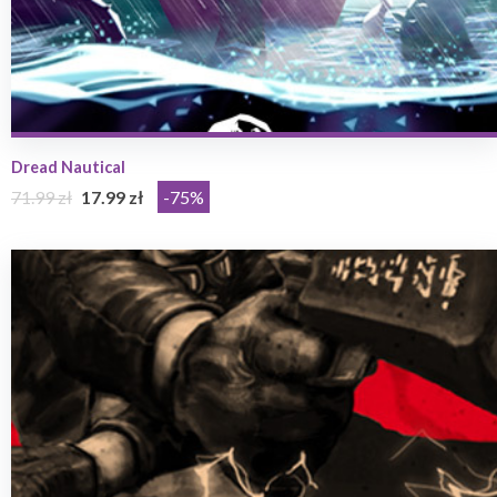
Dread Nautical
71.99 zł
17.99 zł
-75%