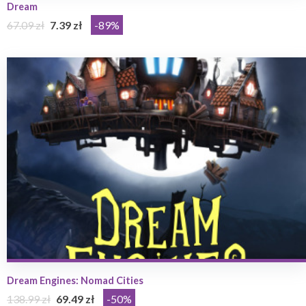
Dream
67.09 zł
7.39 zł
-89%
Dream Engines: Nomad Cities
138.99 zł
69.49 zł
-50%