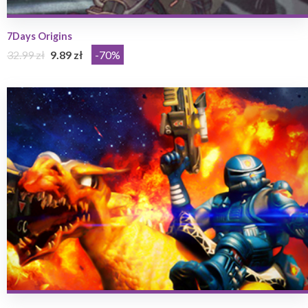
7Days Origins
32.99 zł
9.89 zł
-70%