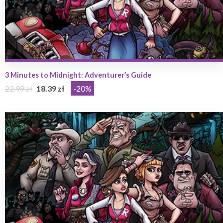
3 Minutes to Midnight: Adventurer’s Guide
22.99 zł
18.39 zł
-20%