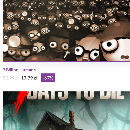
7 Billion Humans
53.99 zł
17.79 zł
-67%