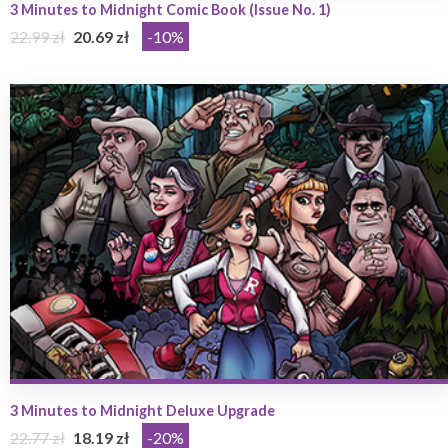
3 Minutes to Midnight Comic Book (Issue No. 1)
22.99 zł
20.69 zł
-10%
3 Minutes to Midnight Deluxe Upgrade
22.77 zł
18.19 zł
-20%