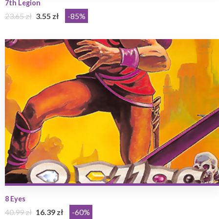
7th Legion
23.65 zł
3.55 zł
-85%
8 Eyes
40.99 zł
16.39 zł
-60%