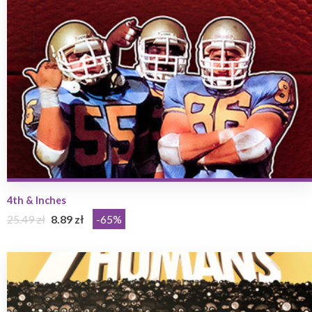
4th & Inches
25.49 zł
8.89 zł
-65%