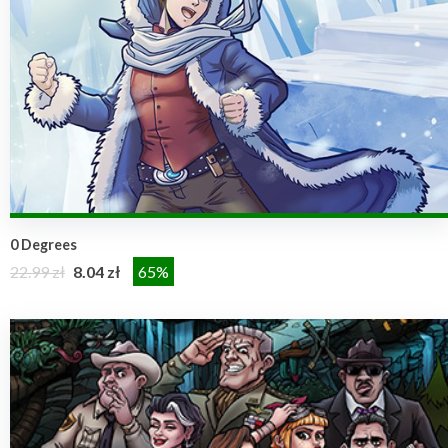
0 Degrees
22.99 zł
8.04 zł
65%