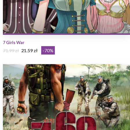
7 Girls War
71.99 zł
21.59 zł
-70%