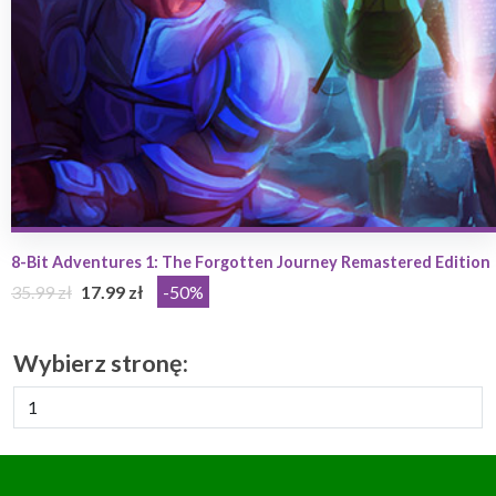
8-Bit Adventures 1: The Forgotten Journey Remastered Edition
35.99 zł
17.99 zł
-50%
Wybierz stronę: