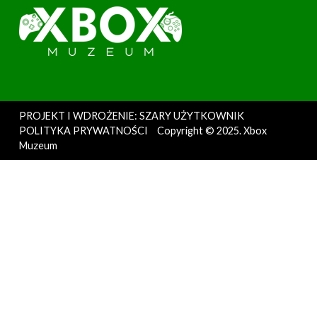
PROJEKT I WDROŻENIE: SZARY UŻYTKOWNIK
POLITYKA PRYWATNOŚCI
Copyright © 2025. Xbox
Muzeum