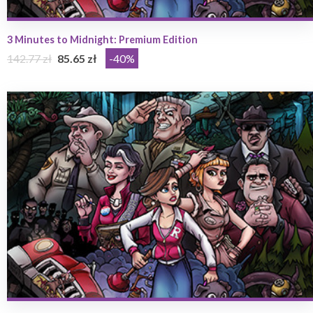
3 Minutes to Midnight: Premium Edition
142.77 zł
85.65 zł
-40%