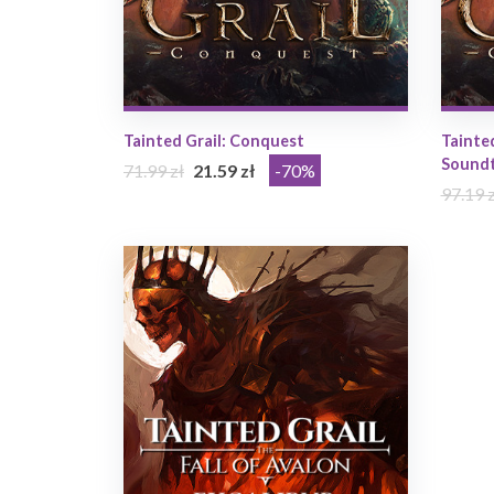
Tainted Grail: Conquest
Tainted
Soundt
71.99 zł
21.59 zł
-70%
97.19 z