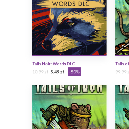
Tails Noir: Words DLC
Tails o
10.99 zł
5.49 zł
-50%
99.99 z