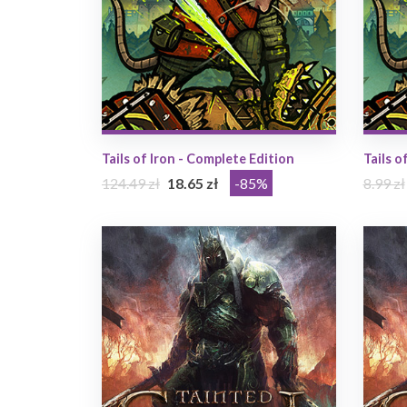
Tails of Iron - Complete Edition
Tails o
124.49 zł
18.65 zł
-85%
8.99 zł