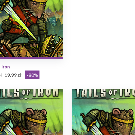
f Iron
ł
19.99 zł
-80%