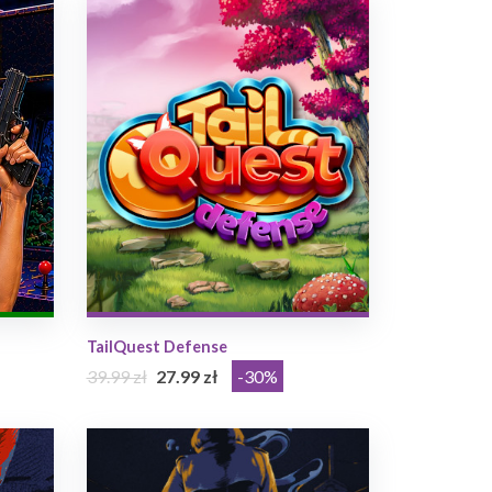
TailQuest Defense
39.99 zł
27.99 zł
-30%