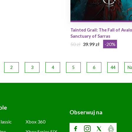
Tainted Grail: The Fall of Avalo
Sanctuary of Sarras
50 zł
39.99 zł
-20%
2
3
4
5
6
44
Na
ole
Obserwuj na
lassic
Xbox 360
One
Xbox Series S|X