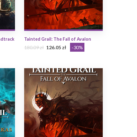
ndtrack
Tainted Grail: The Fall of Avalon
180.09 zł
126.05 zł
-30%