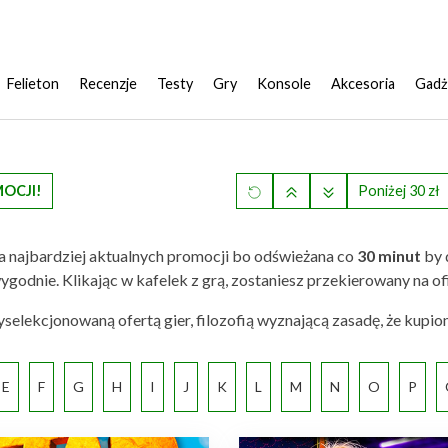
Felieton
Recenzje
Testy
Gry
Konsole
Akcesoria
Gadż
MOCJI!
Poniżej 30 zł
a najbardziej aktualnych promocji bo odświeżana co
30 minut
by 
 ci wygodnie. Klikając w kafelek z grą, zostaniesz przekierowany na
elekcjonowaną ofertą gier, filozofią wyznającą zasadę, że kupio
E
F
G
H
I
J
K
L
M
N
O
P