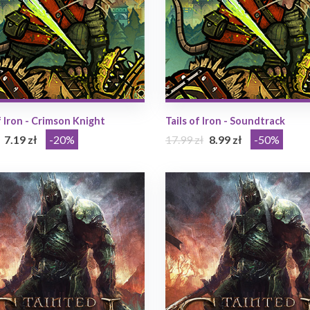
f Iron - Crimson Knight
Tails of Iron - Soundtrack
7.19 zł
-20%
17.99 zł
8.99 zł
-50%