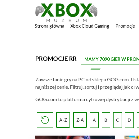
Strona główna
Xbox Cloud Gaming
Promocje
PROMOCJE RR
MAMY 7090 GIER W PRO
Zawsze tanie gry na PC od sklepu GOG.com. List
najniższej cenie. Filtruj, sortuj i przeglądaj jak
GOG.com to platforma cyfrowej dystrybucji z wys
A-Z
Z-A
A
B
C
D