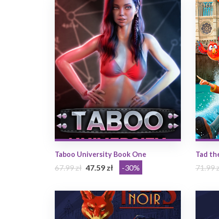
Taboo University Book One
Tad th
67.99 zł
47.59 zł
-30%
71.99 z