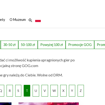
ety
O Muzeum
30-50 zł
50-100 zł
Powyżej 100 zł
Promocje GOG
Prom
dać ci możliwość kupienia upragnionych gier po
 oficjalną stronę GOG.com
ne gry należą do Ciebie. Wolne od DRM.
Q
R
S
T
U
V
W
X
Y
Z