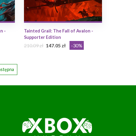
n -
Tainted Grail: The Fall of Avalon -
Supporter Edition
210.09 zł
147.05 zł
-30%
stępna