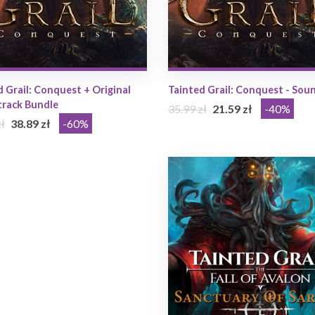
 Grail: Conquest + Original
Tainted Grail: Conquest - Sou
rack Bundle
35.99 zł
21.59 zł
-40%
ł
38.89 zł
-60%