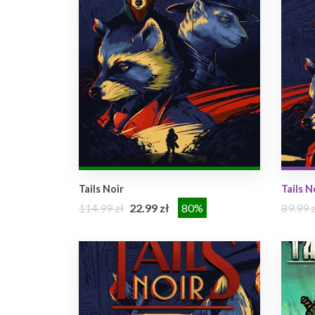
Tails Noir
Tails N
114.99 zł
22.99 zł
80%
89.99 z