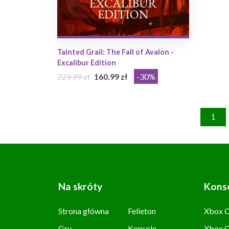
Tainted Grail: The Fall of Avalon -
Excalibur Edition
229.99 zł
160.99 zł
-30%
1
Na skróty
Kons
Strona główna
Felieton
Xbox C
Gry
Konsole
Xbox 