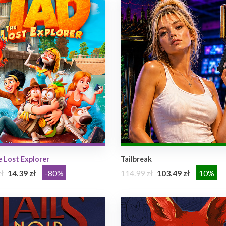
e Lost Explorer
Tailbreak
ł
14.39 zł
-80%
114.99 zł
103.49 zł
10%