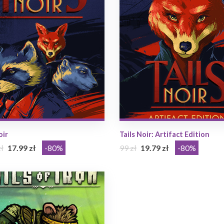
oir
Tails Noir: Artifact Edition
ł
17.99 zł
-80%
99 zł
19.79 zł
-80%