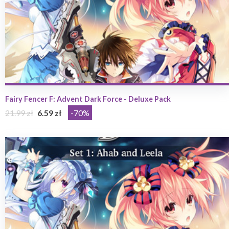
Fairy Fencer F: Advent Dark Force - Deluxe Pack
21.99 zł
6.59 zł
-70%