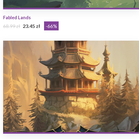
Fabled Lands
68.99 zł
23.45 zł
-66%