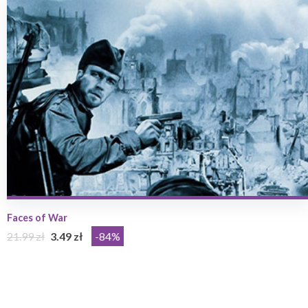
Faces of War
21.99 zł
3.49 zł
-84%