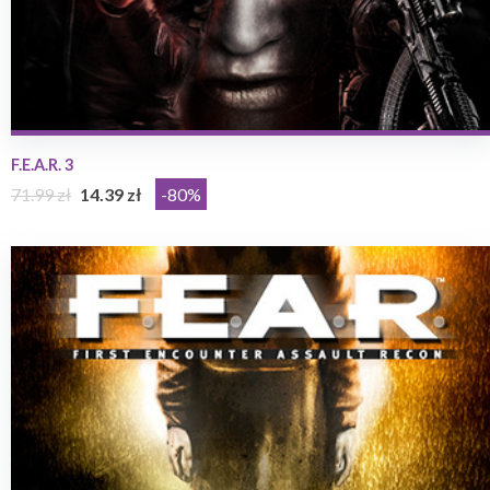
F.E.A.R. 3
71.99 zł
14.39 zł
-80%