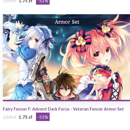
3.59 zł
1.75 zł
-51%
Fairy Fencer F: Advent Dark Force - Veteran Fencer Armor Set
3.59 zł
1.75 zł
-51%