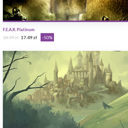
F.E.A.R. Platinum
34.99 zł
17.49 zł
-50%