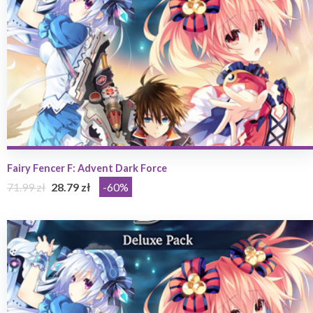
Fairy Fencer F: Advent Dark Force
71.99 zł
28.79 zł
-60%