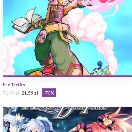
Fae Tactics
71.99 zł
21.59 zł
-70%