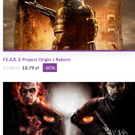
F.E.A.R. 2: Project Origin + Reborn
53.99 zł
10.79 zł
-80%