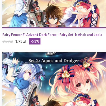
Fairy Fencer F: Advent Dark Force - Fairy Set 1: Ahab and Leela
3.59 zł
1.75 zł
-51%