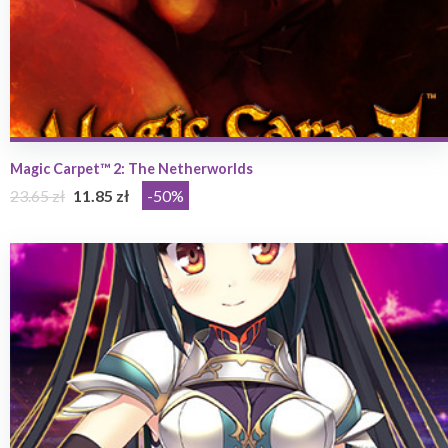
Magic Carpet™ 2: The Netherworlds
23.65 zł
11.85 zł
-50%