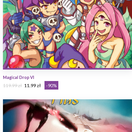
Magical Drop VI
119.99 zł
11.99 zł
-90%