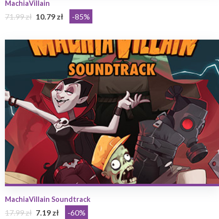
MachiaVillain
71.99 zł
10.79 zł
-85%
MachiaVillain Soundtrack
17.99 zł
7.19 zł
-60%