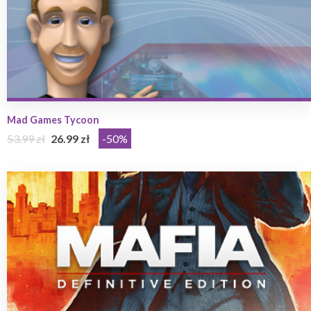
Mad Games Tycoon
53.99 zł
26.99 zł
-50%