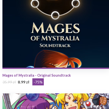
Mages of Mystralia - Original Soundtrack
35.99 zł
8.99 zł
-75%