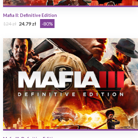
Mafia II: Definitive Edition
124 zł
24.79 zł
-80%