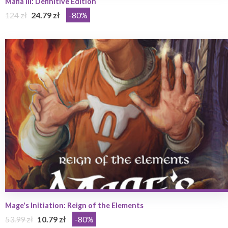
Mafia III: Definitive Edition
124 zł
24.79 zł
-80%
Mage's Initiation: Reign of the Elements
53.99 zł
10.79 zł
-80%