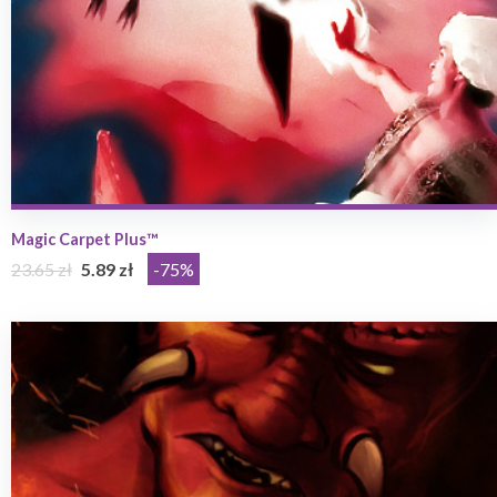
Magic Carpet Plus™
23.65 zł
5.89 zł
-75%