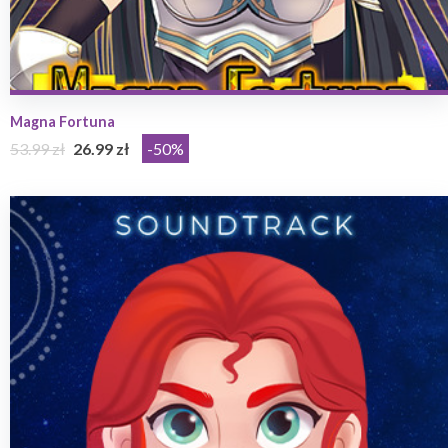
Magna Fortuna
53.99 zł
26.99 zł
-50%