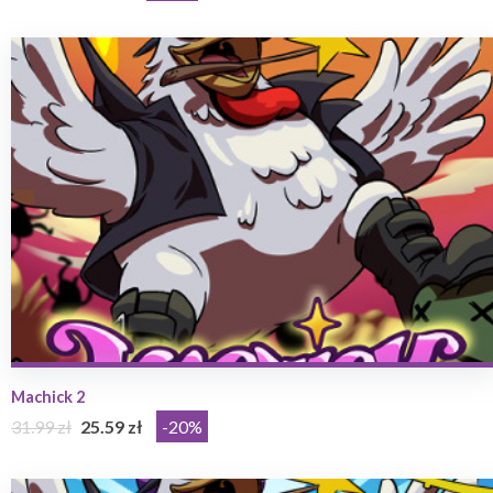
Machick 2
31.99 zł
25.59 zł
-20%