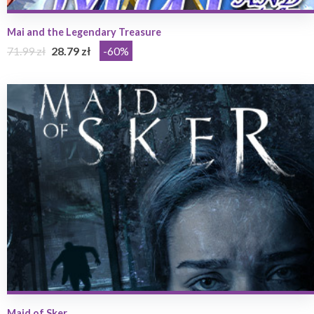
Mai and the Legendary Treasure
71.99 zł
28.79 zł
-60%
Maid of Sker