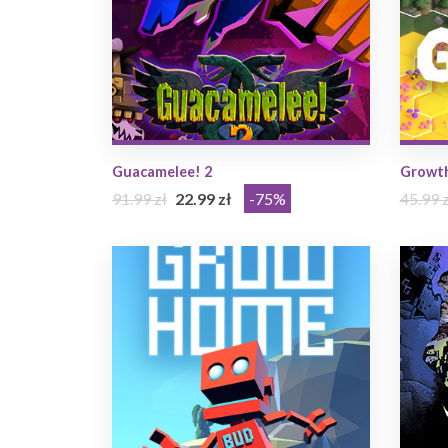
Guacamelee! 2
Growt
91.99 zł
22.99 zł
-75%
45.99 z