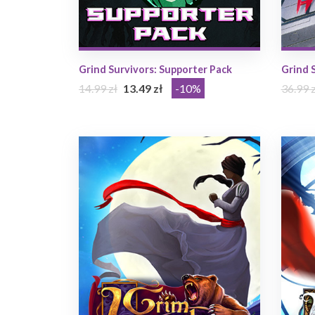
Grind Survivors: Supporter Pack
Grind 
14.99 zł
13.49 zł
-10%
36.99 z