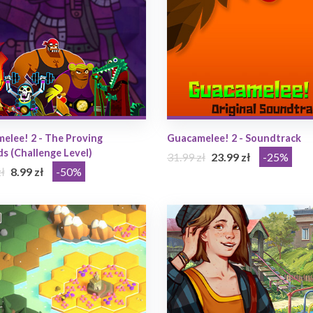
elee! 2 - The Proving
Guacamelee! 2 - Soundtrack
s (Challenge Level)
31.99 zł
23.99 zł
-25%
ł
8.99 zł
-50%