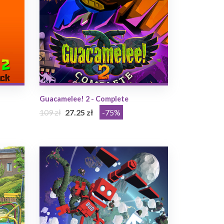
Guacamelee! 2 - Complete
109 zł
27.25 zł
-75%