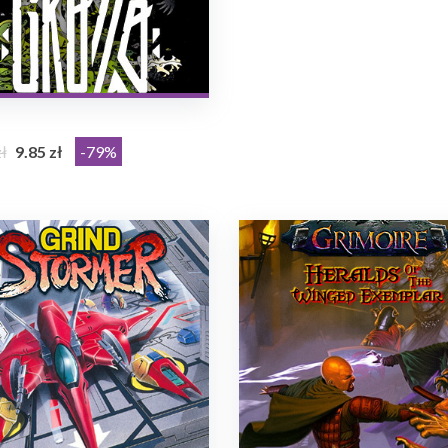
o
ł
9.85 zł
-79%