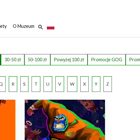
ety
O Muzeum
30-50 zł
50-100 zł
Powyżej 100 zł
Promocje GOG
Prom
Q
R
S
T
U
V
W
X
Y
Z