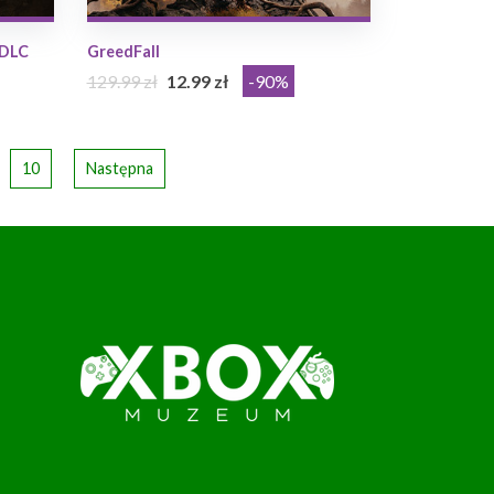
 DLC
GreedFall
129.99 zł
12.99 zł
-90%
10
Następna