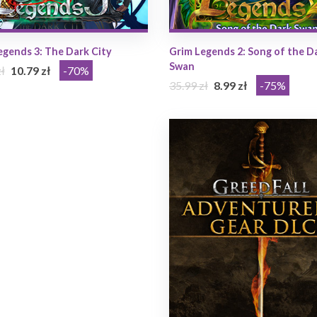
egends 3: The Dark City
Grim Legends 2: Song of the D
Swan
ł
10.79 zł
-70%
35.99 zł
8.99 zł
-75%