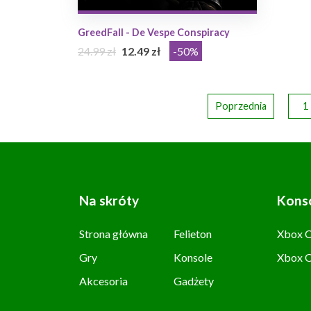
GreedFall - De Vespe Conspiracy
24.99 zł
12.49 zł
-50%
Poprzednia
1
Na skróty
Kons
Strona główna
Felieton
Xbox C
Gry
Konsole
Xbox 
Akcesoria
Gadżety