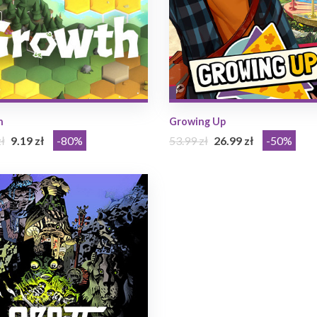
h
Growing Up
ł
9.19 zł
-80%
53.99 zł
26.99 zł
-50%