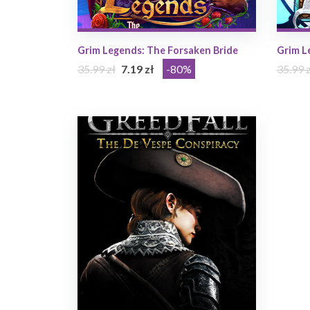
Grim Legends: The Forsaken Bride
Grim L
35.99 zł
7.19 zł
-80%
35.99 z