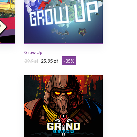
Grow Up
39.9 zł
25.95 zł
-35%