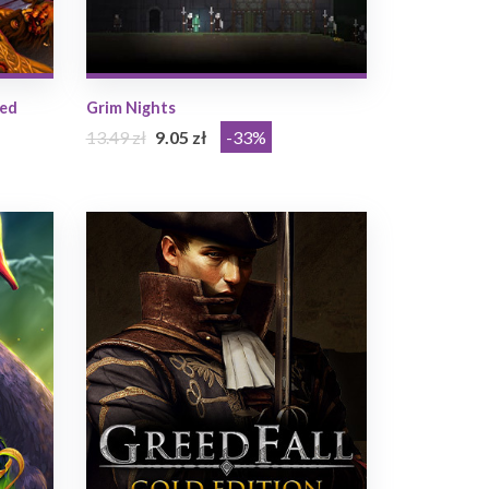
ged
Grim Nights
13.49 zł
9.05 zł
-33%