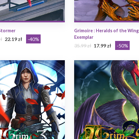
Stormer
Grimoire : Heralds of the Win
Exemplar
ł
22.19 zł
-40%
35.99 zł
17.99 zł
-50%