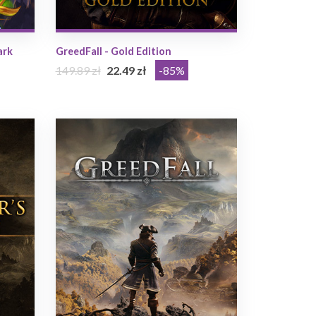
ark
GreedFall - Gold Edition
149.89 zł
22.49 zł
-85%