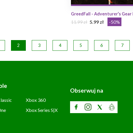
GreedFall - Adventurer’s Gear
11.99 zł
5.99 zł
-50%
2
3
4
5
6
7
ole
Obserwuj na
lassic
Xbox 360
One
Xbox Series S|X