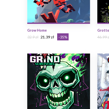
Grow Home
Grott
32.9 zł
21.39 zł
-35%
46.99 z