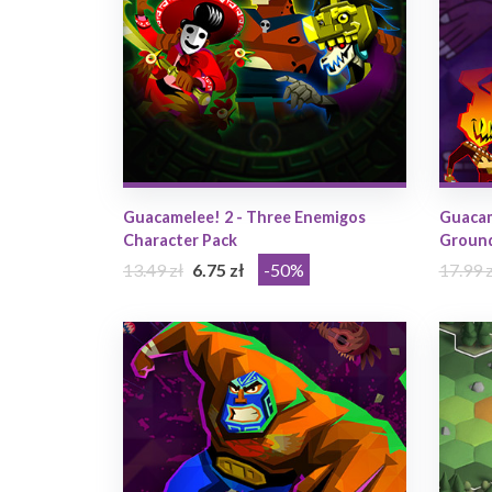
Guacamelee! 2 - Three Enemigos
Guacam
Character Pack
Ground
13.49 zł
6.75 zł
-50%
17.99 z