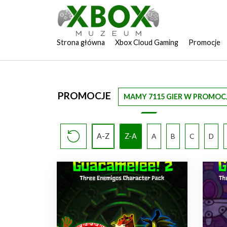
Strona główna
Xbox Cloud Gaming
Promocje
PROMOCJE
MAMY 7115 GIER W PROMOCJ
A-Z
Z-A
A
B
C
D