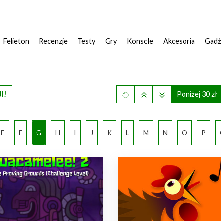
Felieton
Recenzje
Testy
Gry
Konsole
Akcesoria
Gadż
I!
Poniżej 30 zł
E
F
G
H
I
J
K
L
M
N
O
P