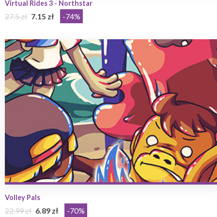
Virtual Rides 3 - Northstar
27.5 zł
7.15 zł
-74%
Volley Pals
22.99 zł
6.89 zł
-70%