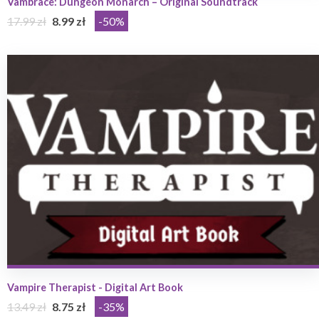
Vambrace: Dungeon Monarch – Original Soundtrack
17.99 zł
8.99 zł
-50%
Vampire Therapist - Digital Art Book
13.49 zł
8.75 zł
-35%