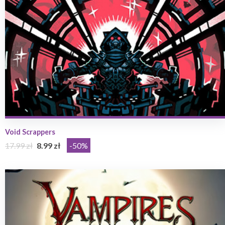
Void Scrappers
17.99 zł
8.99 zł
-50%