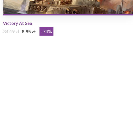
Victory At Sea
34.49 zł
8.95 zł
-74%