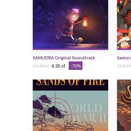
SAMUDRA Original Soundtrack
Samura
14.49 zł
4.35 zł
-70%
114.99