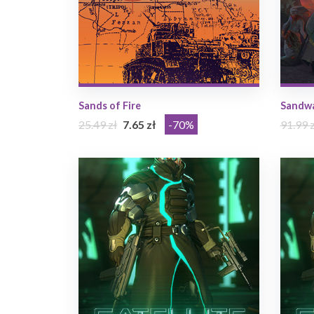
Sands of Fire
Sandwa
25.49 zł
7.65 zł
-70%
91.99 z