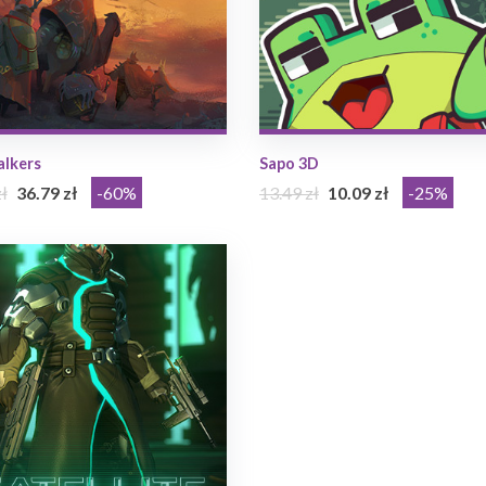
lkers
Sapo 3D
ł
36.79 zł
-60%
13.49 zł
10.09 zł
-25%