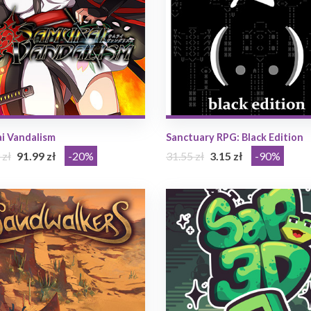
i Vandalism
Sanctuary RPG: Black Edition
 zł
91.99 zł
-20%
31.55 zł
3.15 zł
-90%