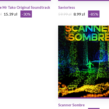
e Mr Tako Original Soundtrack
Saviorless
ł
15.39 zł
-30%
59.99 zł
8.99 zł
-85%
Scanner Sombre