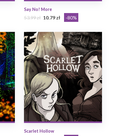
Say No! More
53.99 zł
10.79 zł
-80%
Scarlet Hollow