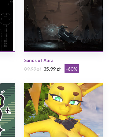
Sands of Aura
89.99 zł
35.99 zł
-60%