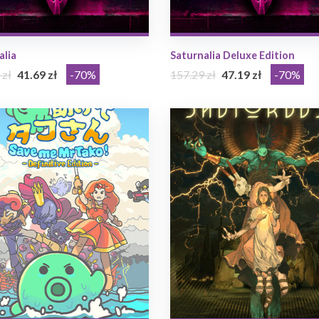
alia
Saturnalia Deluxe Edition
 zł
41.69 zł
-70%
157.29 zł
47.19 zł
-70%