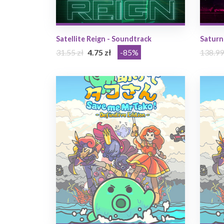
Satellite Reign - Soundtrack
Saturn
31.55 zł
4.75 zł
-85%
138.99