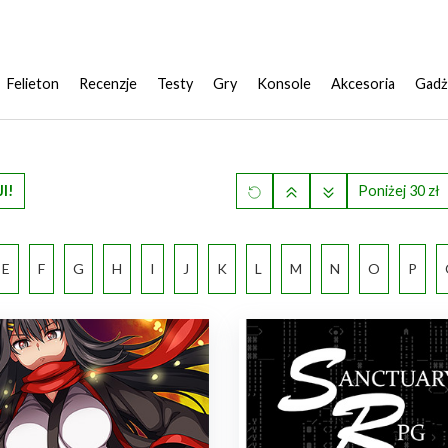
Felieton
Recenzje
Testy
Gry
Konsole
Akcesoria
Gadż
I!
Poniżej 30 zł
E
F
G
H
I
J
K
L
M
N
O
P