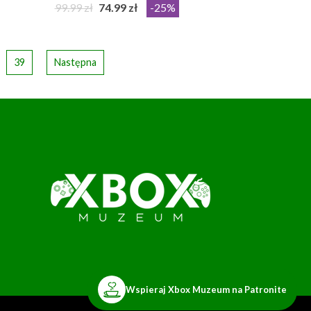
99.99 zł
74.99 zł
-25%
39
Następna
Wspieraj Xbox Muzeum na Patronite