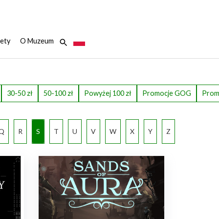
ety
O Muzeum
30-50 zł
50-100 zł
Powyżej 100 zł
Promocje GOG
Prom
Q
R
S
T
U
V
W
X
Y
Z