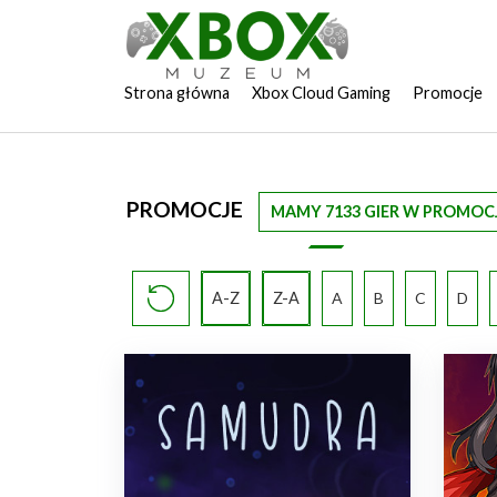
Strona główna
Xbox Cloud Gaming
Promocje
PROMOCJE
MAMY 7133 GIER W PROMOCJ
A-Z
Z-A
A
B
C
D