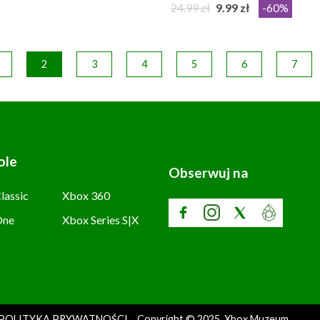
24.99 zł
9.99 zł
-60%
2
3
4
5
6
7
ole
Obserwuj na
lassic
Xbox 360
One
Xbox Series S|X
POLITYKA PRYWATNOŚCI
Copyright © 2025. Xbox Muzeum