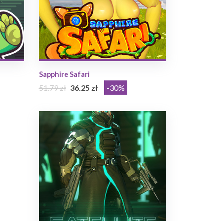
Sapphire Safari
51.79 zł
36.25 zł
-30%