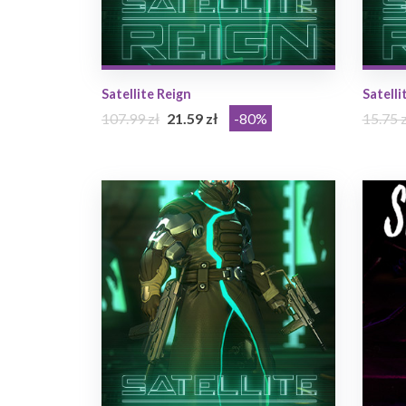
Satellite Reign
Satelli
107.99 zł
21.59 zł
-80%
15.75 z