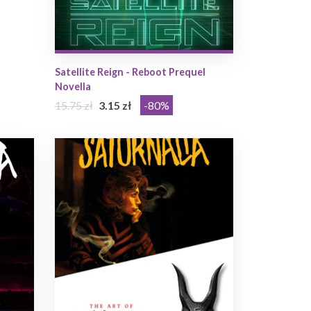
Satellite Reign - Reboot Prequel
Novella
15.75 zł
3.15 zł
-80%