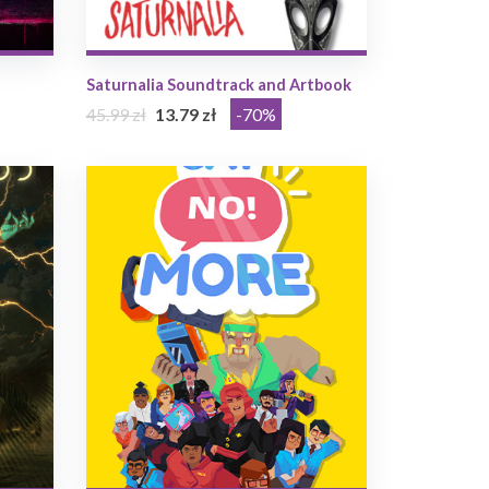
Saturnalia Soundtrack and Artbook
45.99 zł
13.79 zł
-70%