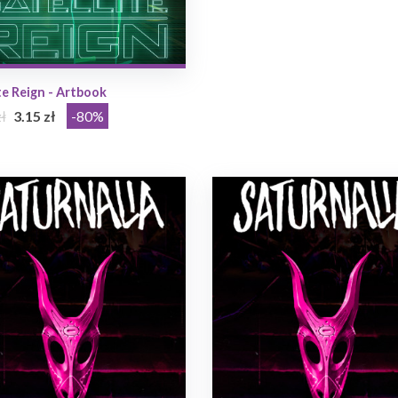
te Reign - Artbook
ł
3.15 zł
-80%