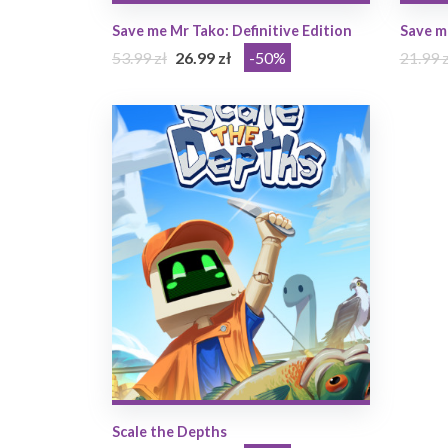
Save me Mr Tako: Definitive Edition
Save m
53.99 zł
26.99 zł
-50%
21.99 z
Scale the Depths