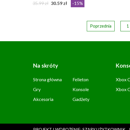
35.99 zł
30.59 zł
-15%
Poprzednia
1
Na skróty
Kons
Strona główna
Felieton
Xbox C
Gry
Konsole
Xbox 
Akcesoria
Gadżety
PROJEKT I WDROŻENIE: SZARY UŻYTKOWNIK