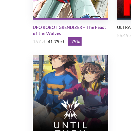
UFO ROBOT GRENDIZER – The Feast
ULTRA
of the Wolves
56.49 z
167 zł
41.75 zł
-75%