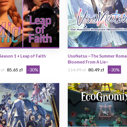
Season 1 + Leap of Faith
UsoNatsu ~The Summer Roma
Bloomed From A Lie~
 zł
85.65 zł
-30%
114.99 zł
80.49 zł
-30%