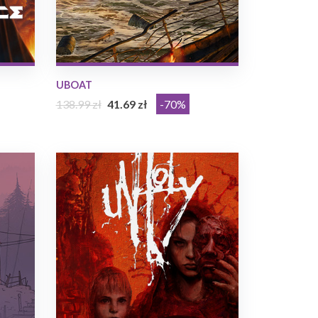
UBOAT
138.99 zł
41.69 zł
-70%