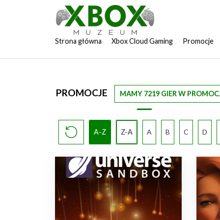
Strona główna
Xbox Cloud Gaming
Promocje
PROMOCJE
MAMY 7219 GIER W PROMOCJ
A-Z
Z-A
A
B
C
D