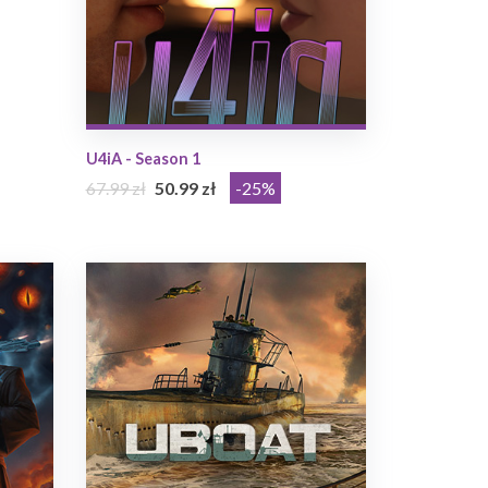
U4iA - Season 1
67.99 zł
50.99 zł
-25%