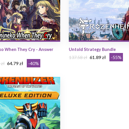
o When They Cry - Answer
Untold Strategy Bundle
137.58 zł
61.89 zł
-55%
 zł
64.79 zł
-40%