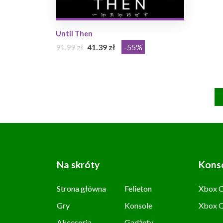
Until Then
91.99 zł
41.39 zł
-55%
Na skróty
Kons
Strona główna
Felieton
Xbox C
Gry
Konsole
Xbox 
Akcesoria
Gadżety