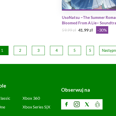
UsoNatsu ~The Summer Roma
Bloomed From A Lie~ Soundtr
59.99 zł
41.99 zł
-30%
1
2
3
4
5
5
Następn
ole
Obserwuj na
lassic
Xbox 360
One
Xbox Series S|X