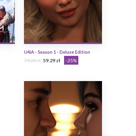
U4iA - Season 1 - Deluxe Edition
79.09 zł
59.29 zł
-25%