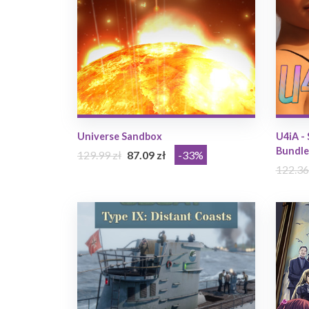
Universe Sandbox
U4iA - 
Bundle
129.99 zł
87.09 zł
-33%
122.36