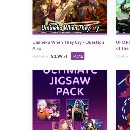
Umineko When They Cry - Question
UFO R
Arcs
of the
89.99 zł
53.99 zł
-40%
209 zł