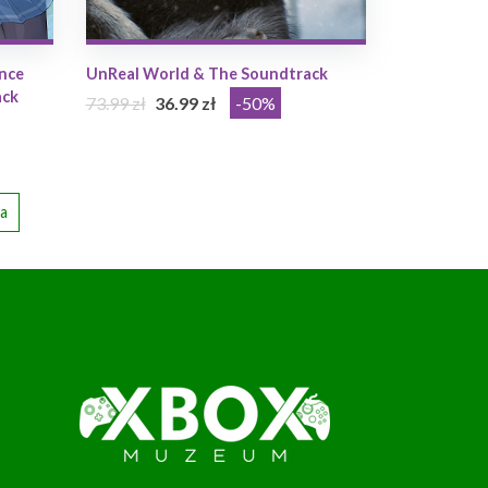
nce
UnReal World & The Soundtrack
ack
73.99 zł
36.99 zł
-50%
a