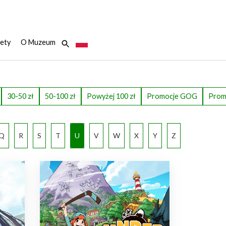
ety
O Muzeum
30-50 zł
50-100 zł
Powyżej 100 zł
Promocje GOG
Prom
Q
R
S
T
U
V
W
X
Y
Z