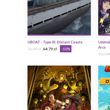
UBOAT - Type IX: Distant Coasts
Uminek
Arcs
71.99 zł
64.79 zł
-10%
107.99