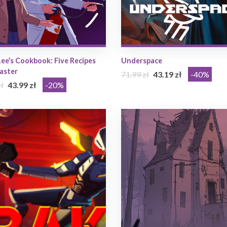
Lee’s Cookbook: Five Recipes
Underspace
aster
71.99 zł
43.19 zł
-40%
ł
43.99 zł
-20%