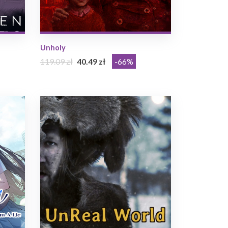
Unholy
119.09 zł
40.49 zł
-66%