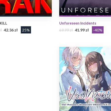
KILL
Unforeseen Incidents
ł
42.36 zł
25%
69.99 zł
41.99 zł
-40%