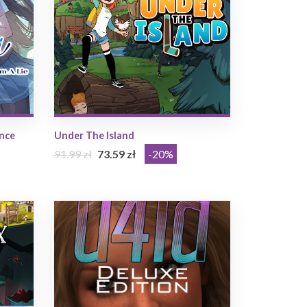
nce
Under The Island
91.99 zł
73.59 zł
-20%