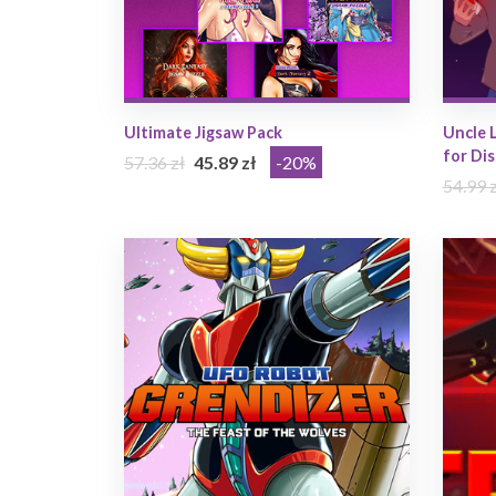
Ultimate Jigsaw Pack
Uncle 
for Dis
57.36 zł
45.89 zł
-20%
54.99 z