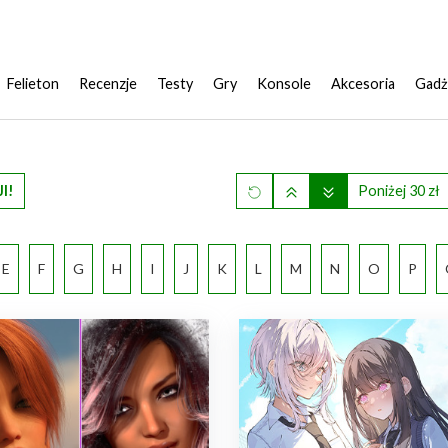
Felieton
Recenzje
Testy
Gry
Konsole
Akcesoria
Gadż
I!
Poniżej 30 zł
E
F
G
H
I
J
K
L
M
N
O
P