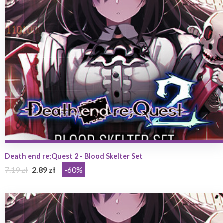
Death end re;Quest 2 - Blood Skelter Set
7.19 zł
2.89 zł
-60%