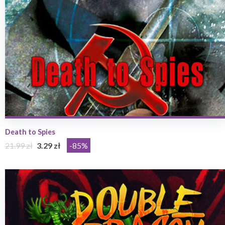
Death to Spies
21.99 zł
3.29 zł
-85%