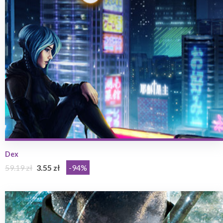
Dex
59.19 zł
3.55 zł
-94%