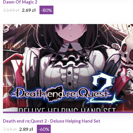
Dawn Of Magic 2
13.49 zł
2.69 zł
-80%
Death end re;Quest 2 - Deluxe Helping Hand Set
7.19 zł
2.89 zł
-60%