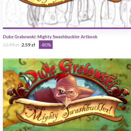
Duke Grabowski: Mighty Swashbuckler Artbook
12.99 zł
2.59 zł
-80%