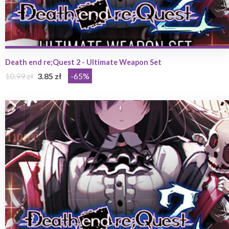
Death end re;Quest 2 - Ultimate Weapon Set
10.99 zł
3.85 zł
-65%