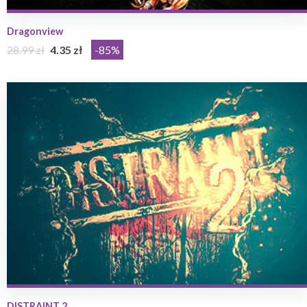
Dragonview
28.99 zł
4.35 zł
-85%
DISTRAINT 2