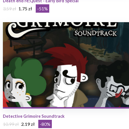
Death end re;Quest - Early Bird Special
3.59 zł
1.75 zł
-51%
Detective Grimoire Soundtrack
10.99 zł
2.19 zł
-80%