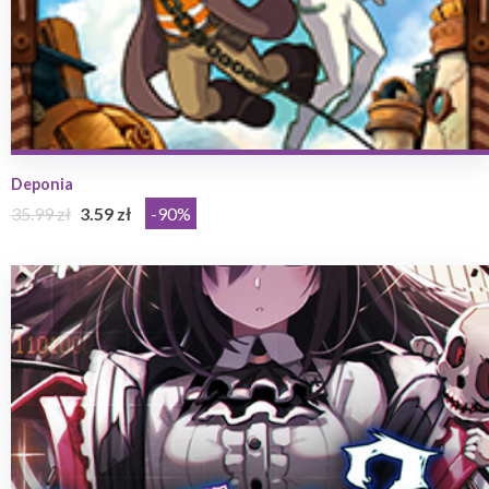
Deponia
35.99 zł
3.59 zł
-90%