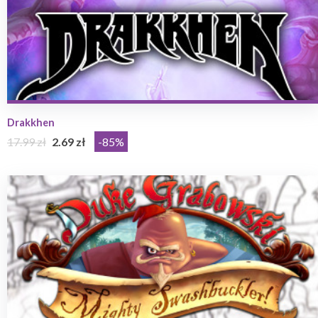
Drakkhen
17.99 zł
2.69 zł
-85%