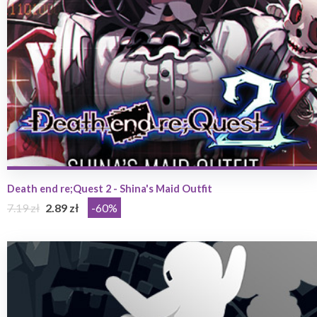
Death end re;Quest 2 - Shina's Maid Outfit
7.19 zł
2.89 zł
-60%