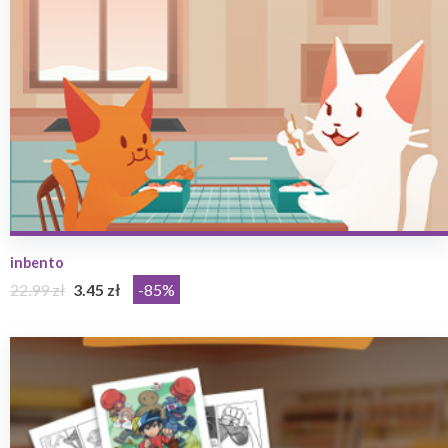
inbento
22.99 zł
3.45 zł
-85%