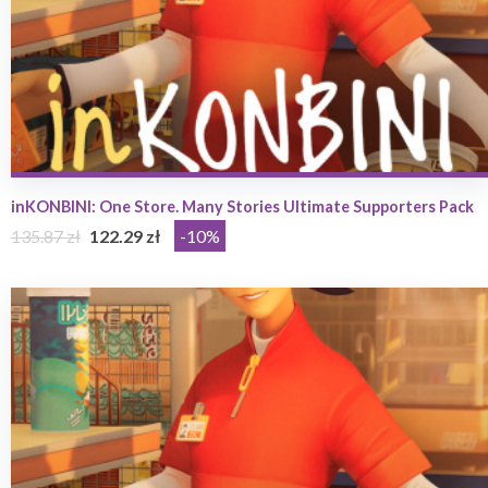
inKONBINI: One Store. Many Stories Ultimate Supporters Pack
135.87 zł
122.29 zł
-10%