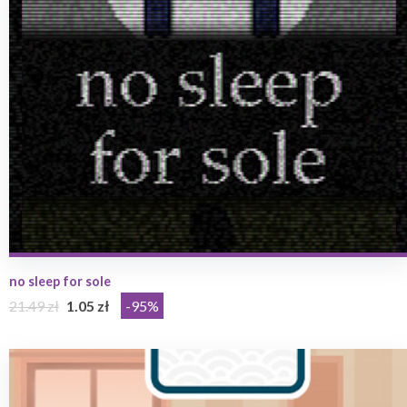
no sleep for sole
21.49 zł
1.05 zł
-95%