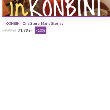
inKONBINI: One Store. Many Stories
79.99 zł
71.99 zł
-10%