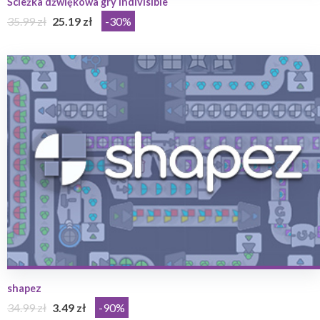
Ścieżka dźwiękowa gry Indivisible
35.99 zł
25.19 zł
-30%
shapez
34.99 zł
3.49 zł
-90%