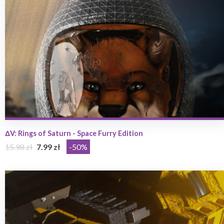
ΔV: Rings of Saturn - Space Furry Edition
15.98 zł
7.99 zł
-50%