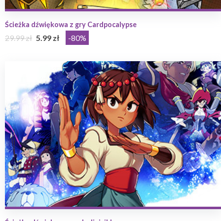
Ścieżka dźwiękowa z gry Cardpocalypse
29.99 zł
5.99 zł
-80%