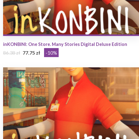
inKONBINI: One Store. Many Stories Digital Deluxe Edition
86.38 zł
77.75 zł
-10%