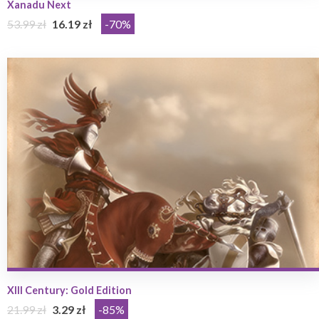
Xanadu Next
53.99 zł
16.19 zł
-70%
XIII Century: Gold Edition
21.99 zł
3.29 zł
-85%