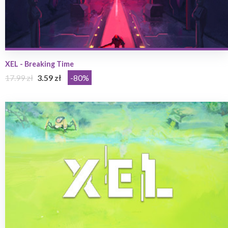
XEL - Breaking Time
17.99 zł
3.59 zł
-80%