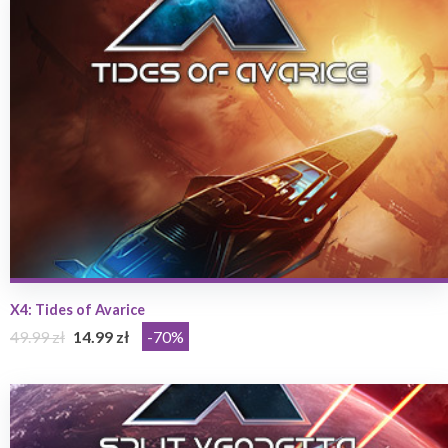
X4: Tides of Avarice
49.99 zł
14.99 zł
-70%