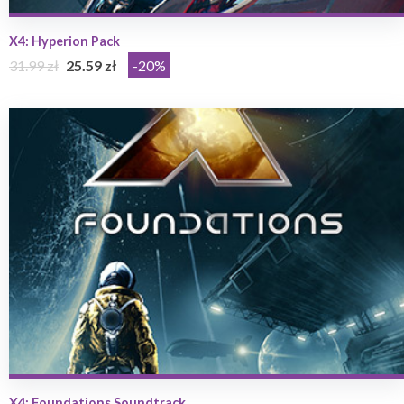
X4: Hyperion Pack
31.99 zł
25.59 zł
-20%
X4: Foundations Soundtrack