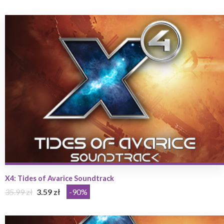
X4: Tides of Avarice Soundtrack
35.99 zł
3.59 zł
-90%