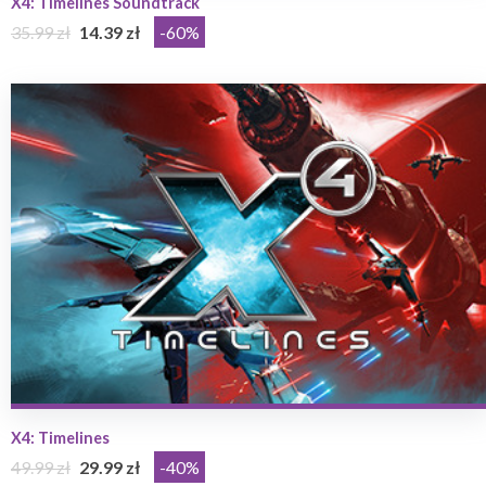
X4: Timelines Soundtrack
35.99 zł
14.39 zł
-60%
X4: Timelines
49.99 zł
29.99 zł
-40%