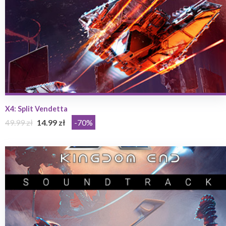
X4: Split Vendetta
49.99 zł
14.99 zł
-70%