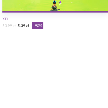
XEL
53.99 zł
5.39 zł
-90%