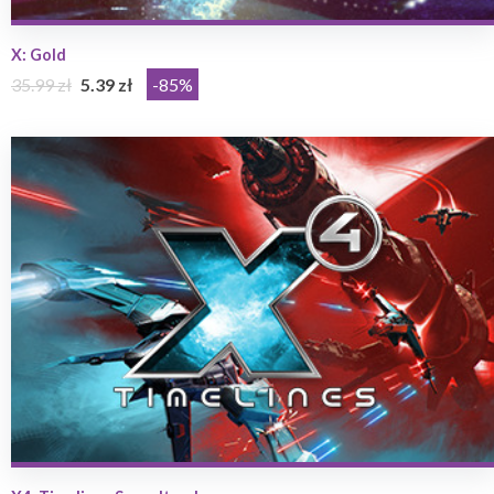
X: Gold
35.99 zł
5.39 zł
-85%