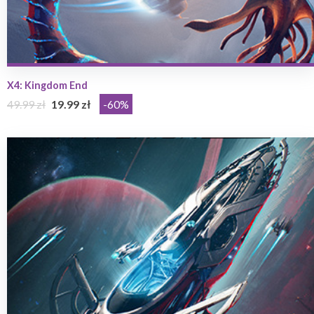
X4: Kingdom End
49.99 zł
19.99 zł
-60%