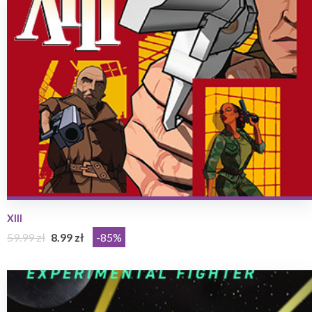
XIII
59.99 zł
8.99 zł
-85%