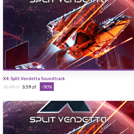
X4: Split Vendetta Soundtrack
35.99 zł
3.59 zł
-90%