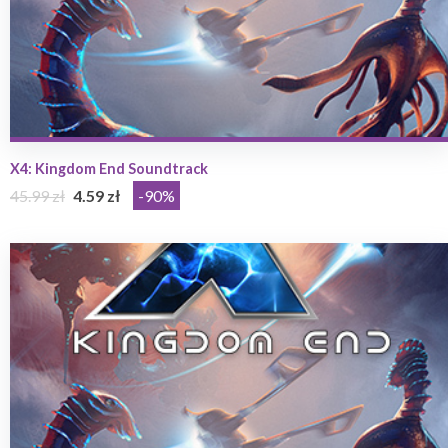
X4: Kingdom End Soundtrack
45.99 zł
4.59 zł
-90%