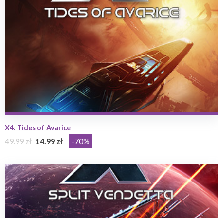
X4: Tides of Avarice
49.99 zł
14.99 zł
-70%