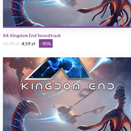
X4: Kingdom End Soundtrack
45.99 zł
4.59 zł
-90%