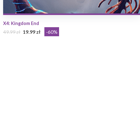
X4: Kingdom End
49.99 zł
19.99 zł
-60%