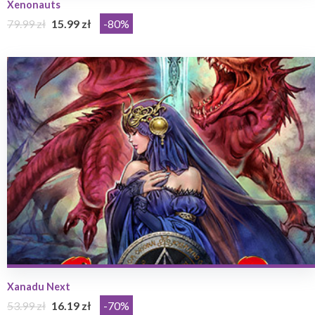
Xenonauts
79.99 zł
15.99 zł
-80%
Xanadu Next
53.99 zł
16.19 zł
-70%