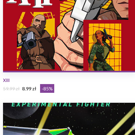
XIII
59.99 zł
8.99 zł
-85%