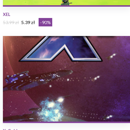
XEL
53.99 zł
5.39 zł
-90%