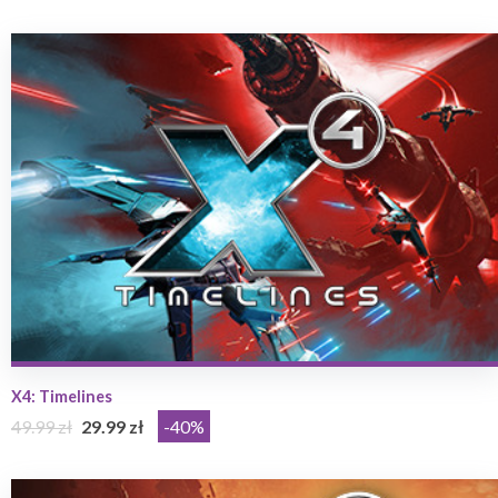
X4: Timelines
49.99 zł
29.99 zł
-40%