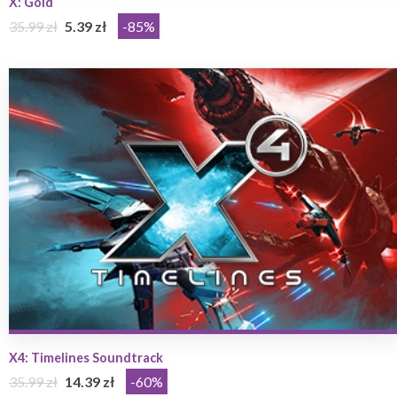
X: Gold
35.99 zł
5.39 zł
-85%
X4: Timelines Soundtrack
35.99 zł
14.39 zł
-60%