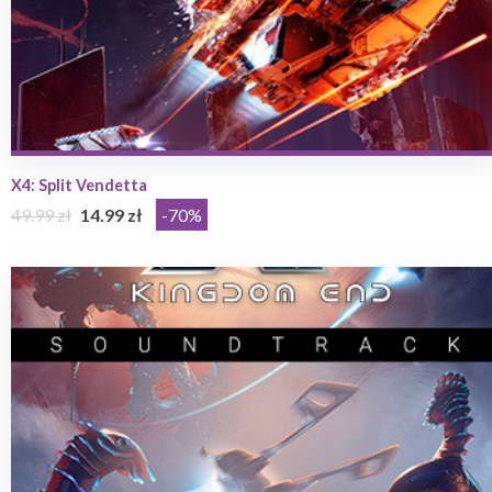
X4: Split Vendetta
49.99 zł
14.99 zł
-70%