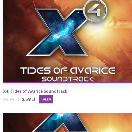
X4: Tides of Avarice Soundtrack
35.99 zł
3.59 zł
-90%