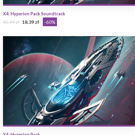
X4: Hyperion Pack Soundtrack
45.99 zł
18.39 zł
-60%
X4: Hyperion Pack