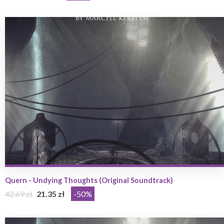
Quern - Undying Thoughts (Original Soundtrack)
42.69 zł
21.35 zł
-50%