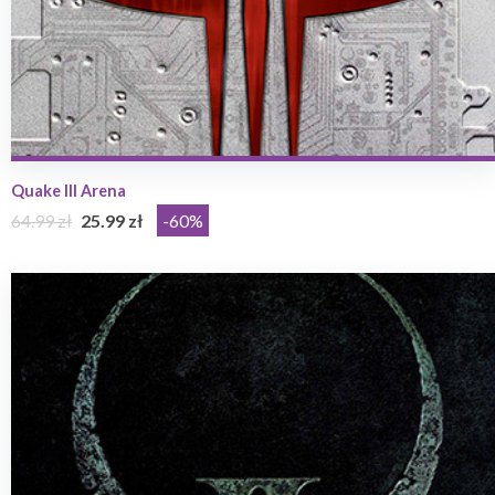
Quake III Arena
64.99 zł
25.99 zł
-60%