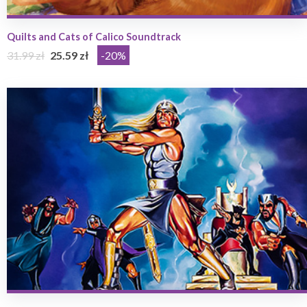
Quilts and Cats of Calico Soundtrack
31.99 zł
25.59 zł
-20%