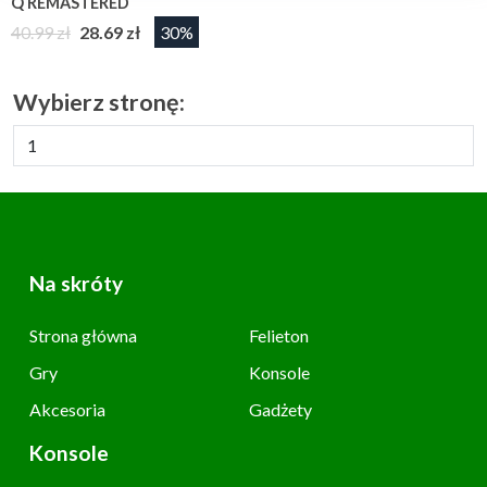
Q REMASTERED
40.99 zł
28.69 zł
30%
Wybierz stronę:
Na skróty
Strona główna
Felieton
Gry
Konsole
Akcesoria
Gadżety
Konsole