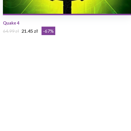
Quake 4
64.99 zł
21.45 zł
-67%