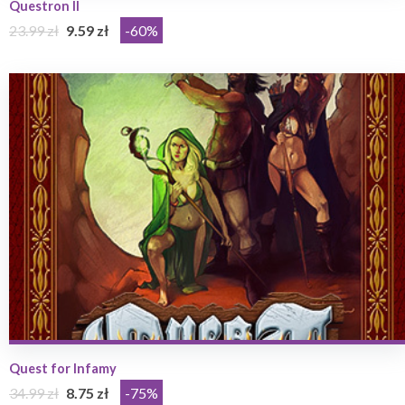
Questron II
23.99 zł
9.59 zł
-60%
Quest for Infamy
34.99 zł
8.75 zł
-75%