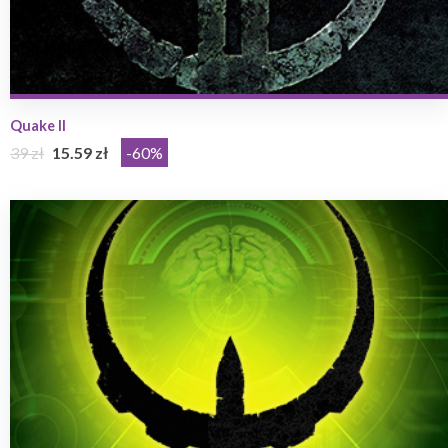
Quake II
39 zł
15.59 zł
-60%