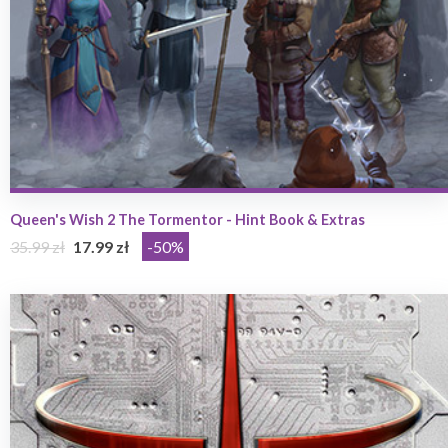
Queen's Wish 2 The Tormentor - Hint Book & Extras
35.99 zł
17.99 zł
-50%