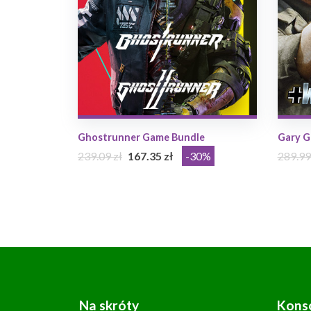
Ghostrunner Game Bundle
Gary G
239.09 zł
167.35 zł
-30%
289.99
Na skróty
Kons