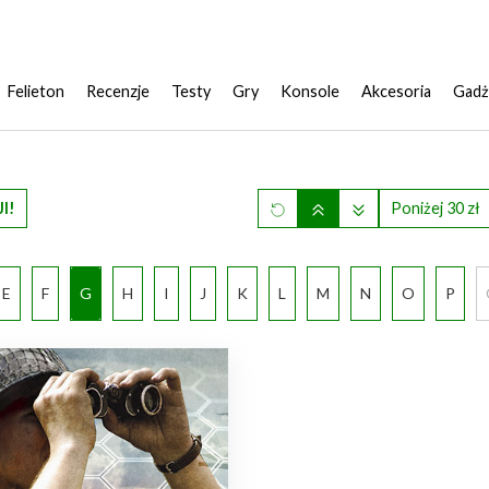
Felieton
Recenzje
Testy
Gry
Konsole
Akcesoria
Gadż
I!
Poniżej 30 zł
E
F
G
H
I
J
K
L
M
N
O
P