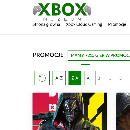
Strona główna
Xbox Cloud Gaming
Promocje
PROMOCJE
MAMY 7215 GIER W PROMOCJ
A-Z
Z-A
A
B
C
D