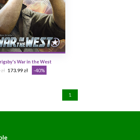
rigsby's War in the West
 zł
173.99 zł
-40%
1
ole