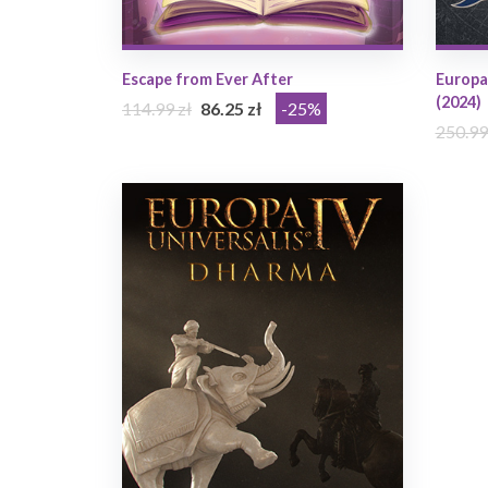
Escape from Ever After
Europa 
(2024)
114.99 zł
86.25 zł
-25%
250.99