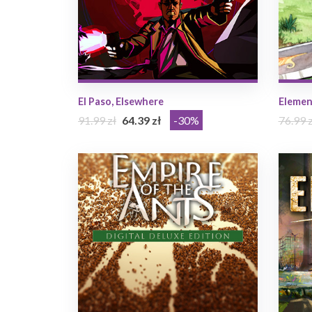
El Paso, Elsewhere
Element
91.99 zł
64.39 zł
-30%
76.99 z