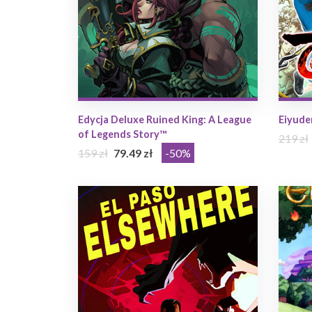
Edycja Deluxe Ruined King: A League
Eiyude
of Legends Story™
219 zł
159 zł
79.49 zł
-50%