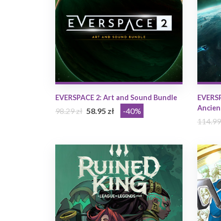
EVERSPACE 2: Art and Sound Bundle
EVERSP
Ancien
98.29 zł
58.95 zł
-40%
114.99