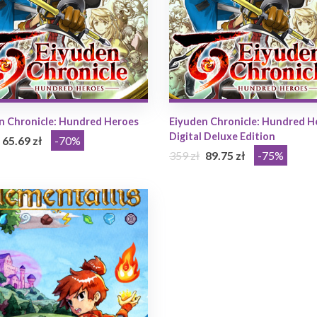
n Chronicle: Hundred Heroes
Eiyuden Chronicle: Hundred H
Digital Deluxe Edition
65.69 zł
-70%
359 zł
89.75 zł
-75%