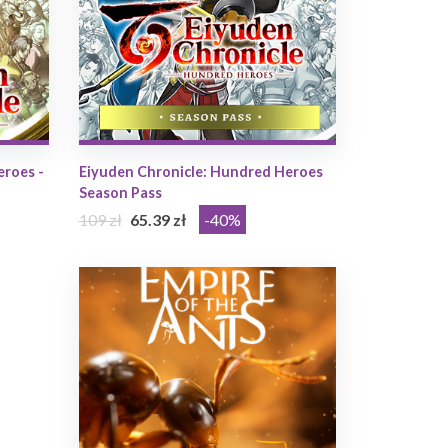
eroes -
Eiyuden Chronicle: Hundred Heroes
Season Pass
109 zł
65.39 zł
-40%