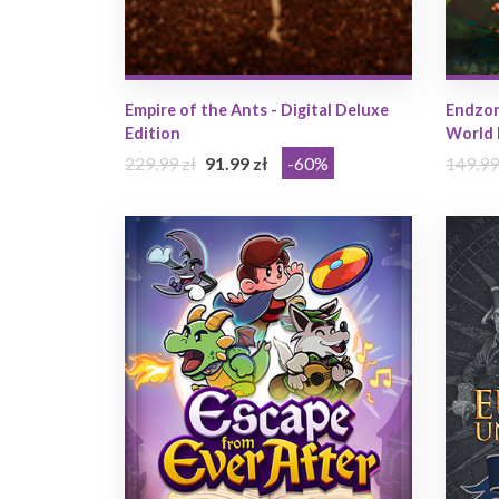
Empire of the Ants - Digital Deluxe
Endzon
Edition
World 
229.99 zł
91.99 zł
-60%
149.99