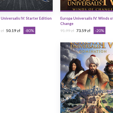
Universalis IV: Starter Edition
Europa Universalis IV: Winds o
Change
 zł
50.19 zł
-80%
91.99 zł
73.59 zł
-20%