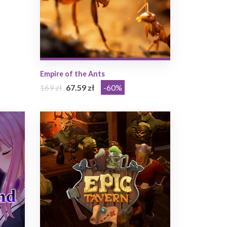
Empire of the Ants
169 zł
67.59 zł
-60%