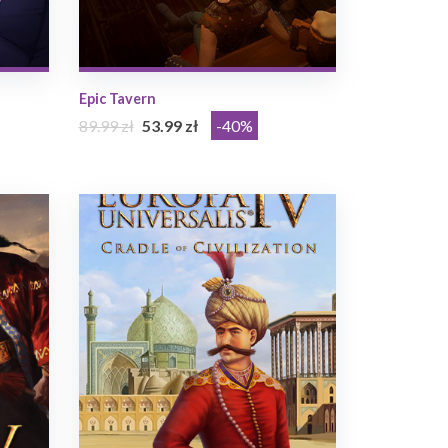
Epic Tavern
89.99 zł
53.99 zł
-40%