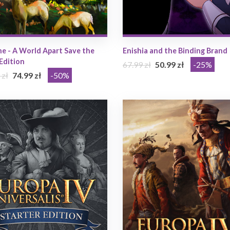
e - A World Apart Save the
Enishia and the Binding Brand
Edition
67.99 zł
50.99 zł
-25%
 zł
74.99 zł
-50%