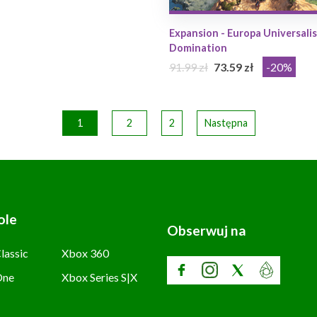
Expansion - Europa Universalis 
Domination
91.99 zł
73.59 zł
-20%
1
2
2
Następna
ole
Obserwuj na
lassic
Xbox 360
One
Xbox Series S|X