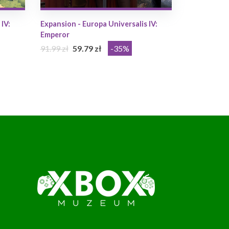
IV:
Expansion - Europa Universalis IV:
Emperor
91.99 zł
59.79 zł
-35%