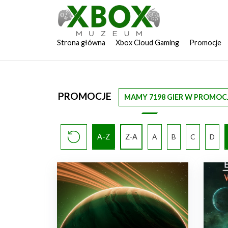
Strona główna
Xbox Cloud Gaming
Promocje
PROMOCJE
MAMY 7198 GIER W PROMOCJ
A-Z
Z-A
A
B
C
D