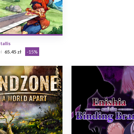
allis
ł
65.45 zł
-15%