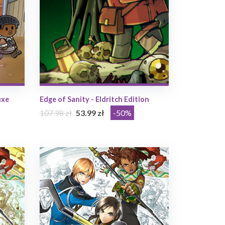
uxe
Edge of Sanity - Eldritch Edition
107.98 zł
53.99 zł
-50%