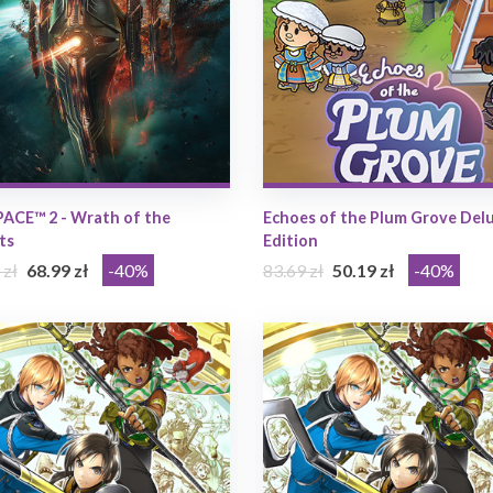
ACE™ 2 - Wrath of the
Echoes of the Plum Grove Del
ts
Edition
 zł
68.99 zł
-40%
83.69 zł
50.19 zł
-40%