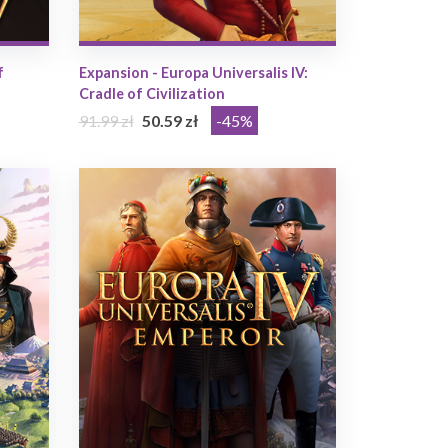
f
Expansion - Europa Universalis IV:
Cradle of Civilization
91.99 zł
50.59 zł
-45%