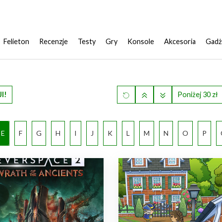
Felieton
Recenzje
Testy
Gry
Konsole
Akcesoria
Gadż
I!
Poniżej 30 zł
E
F
G
H
I
J
K
L
M
N
O
P