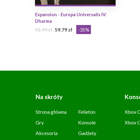
Expansion - Europa Universalis IV:
Dharma
91.99 zł
59.79 zł
-35%
Na skróty
Kons
Strona główna
Felieton
Xbox C
Gry
Konsole
Xbox 
Akcesoria
Gadżety