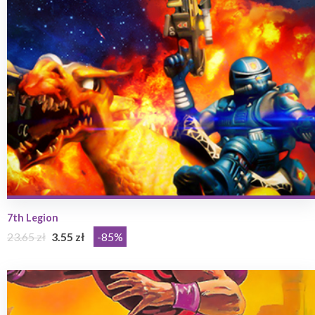
7th Legion
23.65 zł
3.55 zł
-85%