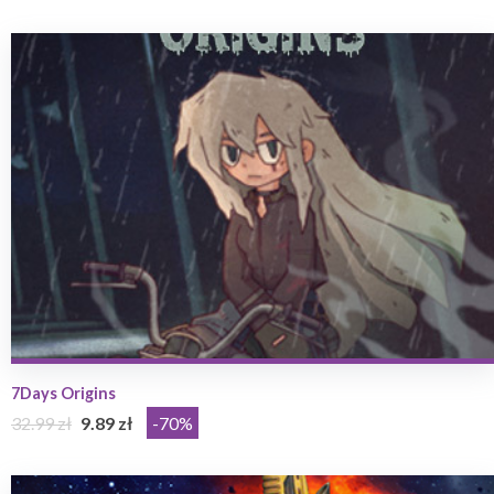
7Days Origins
32.99 zł
9.89 zł
-70%