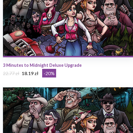
3 Minutes to Midnight Deluxe Upgrade
22.77 zł
18.19 zł
-20%