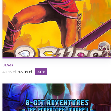
8 Eyes
40.99 zł
16.39 zł
-60%