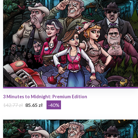
3 Minutes to Midnight: Premium Edition
142.77 zł
85.65 zł
-40%