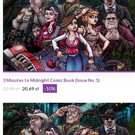
3 Minutes to Midnight Comic Book (Issue No. 1)
22.99 zł
20.69 zł
-10%