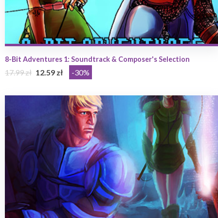
8-Bit Adventures 1: Soundtrack & Composer's Selection
17.99 zł
12.59 zł
-30%