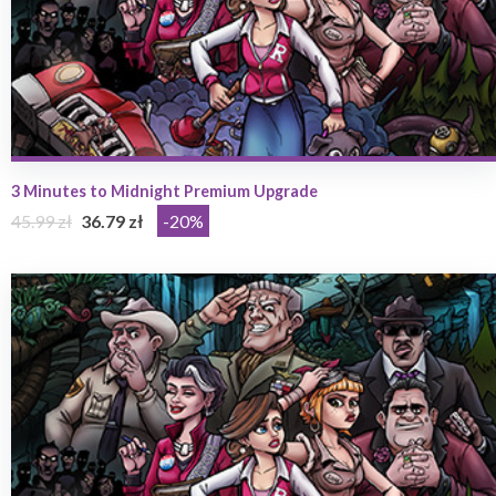
3 Minutes to Midnight Premium Upgrade
45.99 zł
36.79 zł
-20%