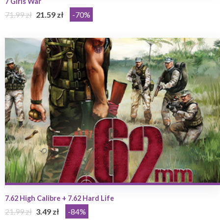
7 Girls War
71.99 zł
21.59 zł
-70%
7.62 High Calibre + 7.62 Hard Life
21.99 zł
3.49 zł
-84%