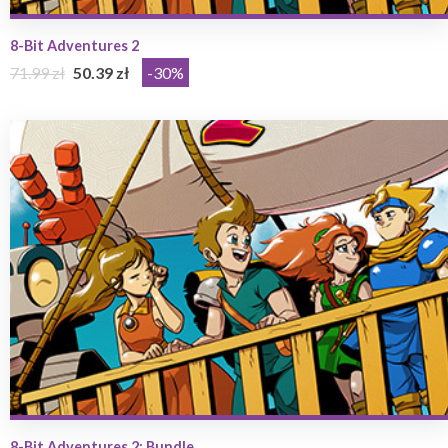
8-Bit Adventures 2
71.99 zł
50.39 zł
-30%
8-Bit Adventures 2: Bundle