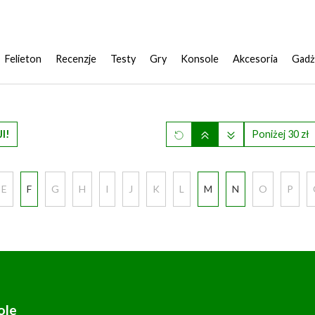
Felieton
Recenzje
Testy
Gry
Konsole
Akcesoria
Gadż
I!
Poniżej 30 zł
E
F
G
H
I
J
K
L
M
N
O
P
ole