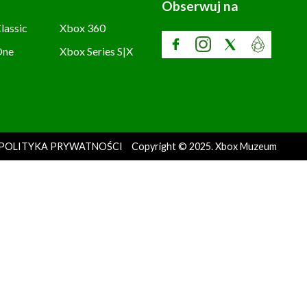
Obserwuj na
lassic
Xbox 360
One
Xbox Series S|X
POLITYKA PRYWATNOŚCI
Copyright © 2025. Xbox Muzeum