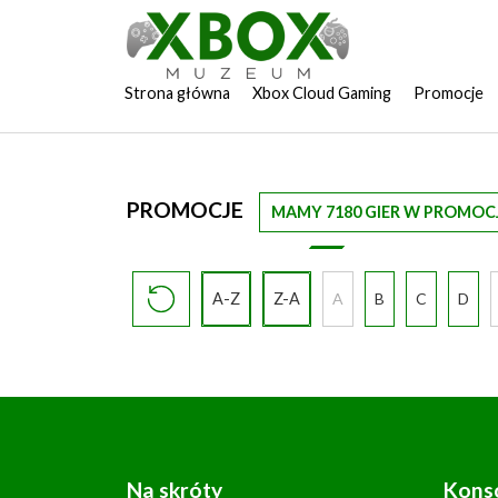
Strona główna
Xbox Cloud Gaming
Promocje
PROMOCJE
MAMY 7180 GIER W PROMOCJ
A-Z
Z-A
A
B
C
D
Na skróty
Kons