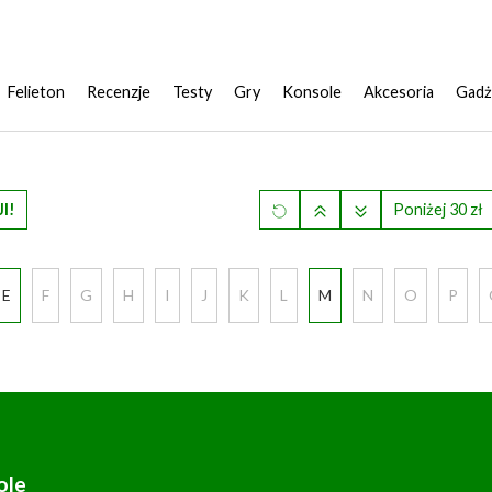
Felieton
Recenzje
Testy
Gry
Konsole
Akcesoria
Gadż
I!
Poniżej 30 zł
E
F
G
H
I
J
K
L
M
N
O
P
ole