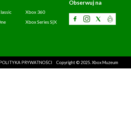
Obserwuj na
lassic
Xbox 360
One
Xbox Series S|X
POLITYKA PRYWATNOŚCI
Copyright © 2025. Xbox Muzeum