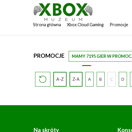
Strona główna
Xbox Cloud Gaming
Promocje
PROMOCJE
MAMY 7195 GIER W PROMOCJ
A-Z
Z-A
A
B
C
D
Na skróty
Kons