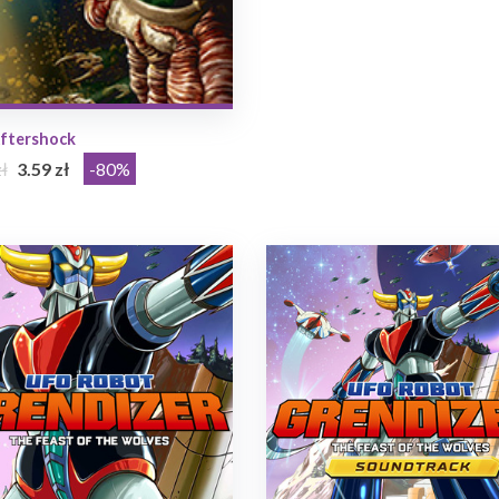
ftershock
ł
3.59 zł
-80%