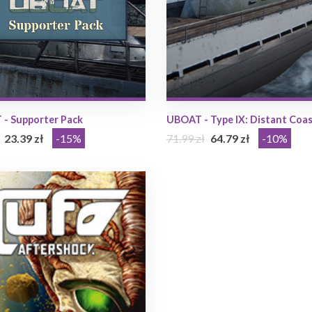
- Supporter Pack
UBOAT - Type IX: Distant Coa
23.39 zł
-15%
71.99 zł
64.79 zł
-10%