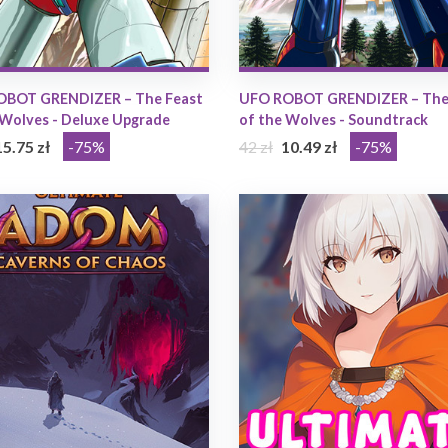
OBOT GRENDIZER – The Feast
UFO ROBOT GRENDIZER – The
 Wolves - Deluxe Upgrade
of the Wolves - Soundtrack
15.75 zł
-75%
42 zł
10.49 zł
-75%