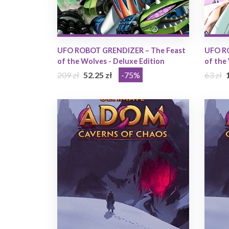
UFO ROBOT GRENDIZER – The Feast
UFO R
of the Wolves - Deluxe Edition
of the
209 zł
52.25 zł
-75%
63 zł