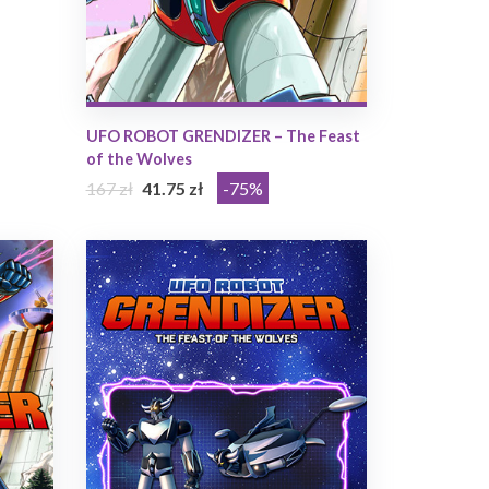
UFO ROBOT GRENDIZER – The Feast
of the Wolves
167 zł
41.75 zł
-75%