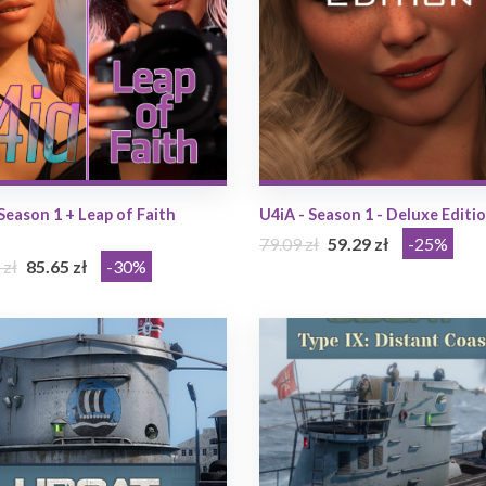
Season 1 + Leap of Faith
U4iA - Season 1 - Deluxe Editi
79.09 zł
59.29 zł
-25%
 zł
85.65 zł
-30%