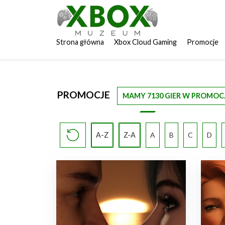
Strona główna
Xbox Cloud Gaming
Promocje
PROMOCJE
MAMY 7130 GIER W PROMOCJ
A-Z
Z-A
A
B
C
D