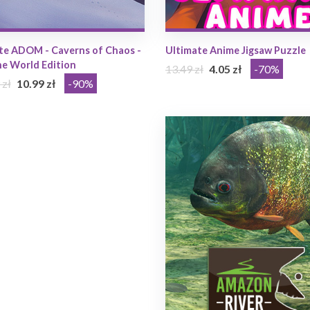
te ADOM - Caverns of Chaos -
Ultimate Anime Jigsaw Puzzle
he World Edition
13.49 zł
4.05 zł
-70%
 zł
10.99 zł
-90%