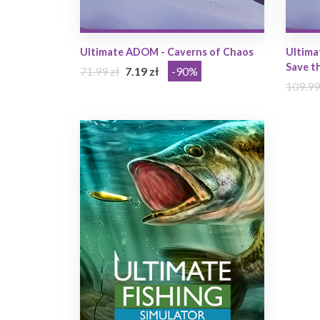
Ultimate ADOM - Caverns of Chaos
Ultima
Save t
71.99 zł
7.19 zł
-90%
109.99