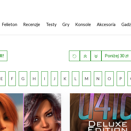
Felieton
Recenzje
Testy
Gry
Konsole
Akcesoria
Gadż
I!
Poniżej 30 zł
E
F
G
H
I
J
K
L
M
N
O
P