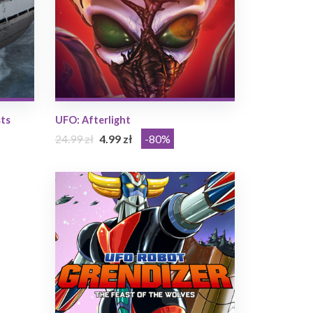
sts
UFO: Afterlight
24.99 zł
4.99 zł
-80%