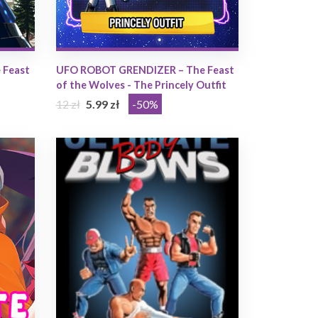
 Feast
UFO ROBOT GRENDIZER – The Feast
of the Wolves - The Princely Outfit
12 zł
5.99 zł
-50%