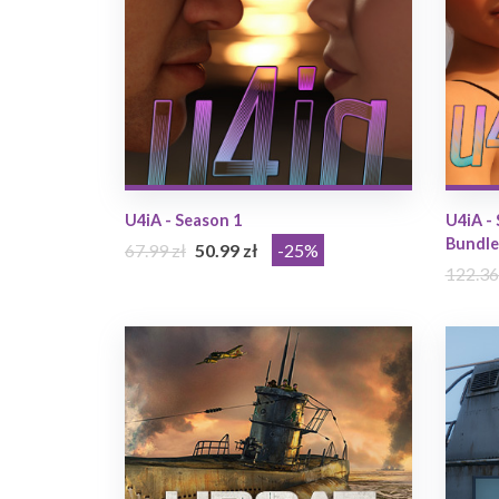
U4iA - Season 1
U4iA - 
Bundle
67.99 zł
50.99 zł
-25%
122.36