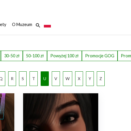
ety
O Muzeum
30-50 zł
50-100 zł
Powyżej 100 zł
Promocje GOG
Prom
Q
R
S
T
U
V
W
X
Y
Z