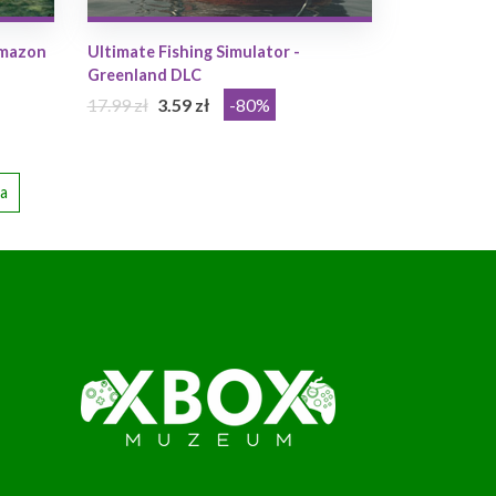
Amazon
Ultimate Fishing Simulator -
Greenland DLC
17.99 zł
3.59 zł
-80%
a