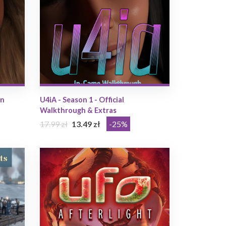
on
U4iA - Season 1 - Official
Walkthrough & Extras
17.99 zł
13.49 zł
-25%