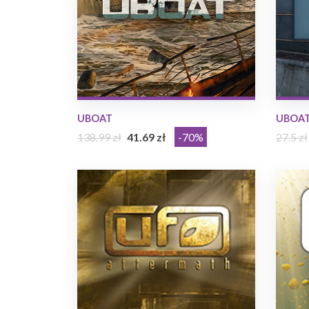
UBOAT
UBOAT 
138.99 zł
41.69 zł
-70%
27.5 zł