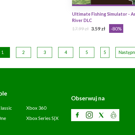
Ultimate Fishing Simulator - 
River DLC
17.99 zł
3.59 zł
-80%
1
2
3
4
5
5
Następn
ole
Obserwuj na
lassic
Xbox 360
One
Xbox Series S|X