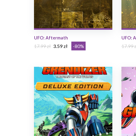
UFO: Aftermath
UFO: A
17.99 zł
3.59 zł
-80%
17.99 z