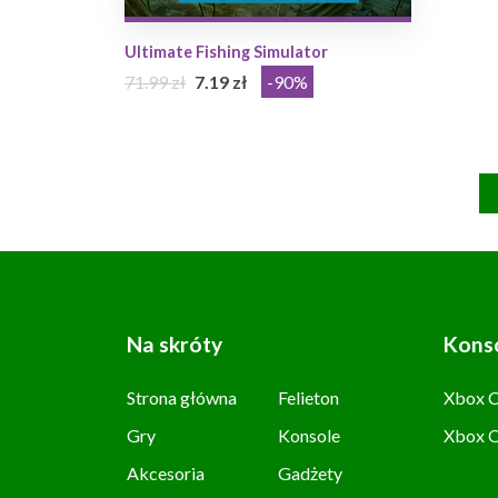
Ultimate Fishing Simulator
71.99 zł
7.19 zł
-90%
Na skróty
Kons
Strona główna
Felieton
Xbox C
Gry
Konsole
Xbox 
Akcesoria
Gadżety