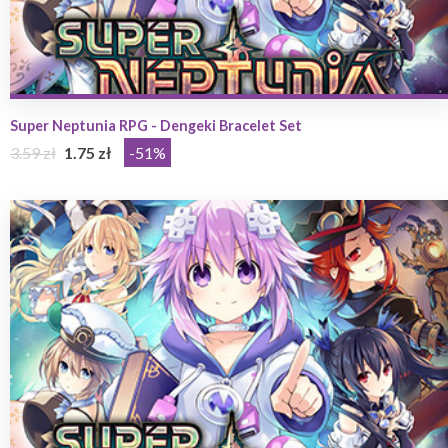
Super Neptunia RPG - Dengeki Bracelet Set
3.59 zł
1.75 zł
-51%