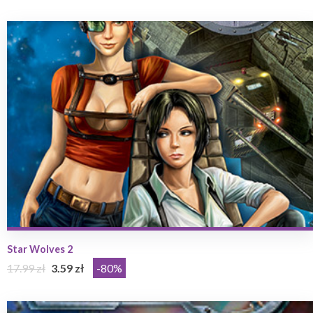
Star Wolves 2
17.99 zł
3.59 zł
-80%