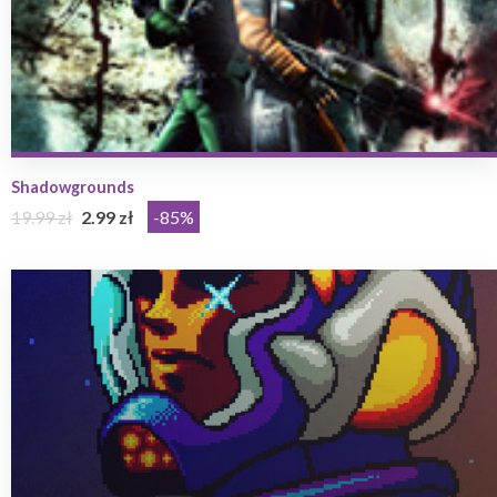
Shadowgrounds
19.99 zł
2.99 zł
-85%