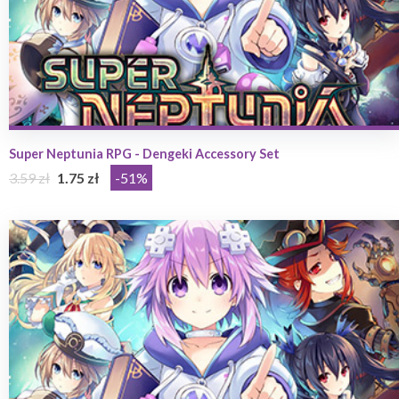
Super Neptunia RPG - Dengeki Accessory Set
3.59 zł
1.75 zł
-51%