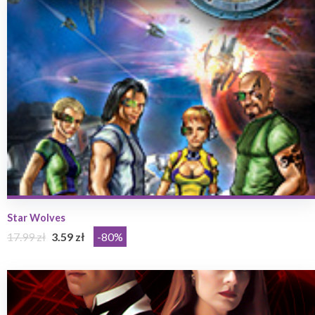
Star Wolves
17.99 zł
3.59 zł
-80%