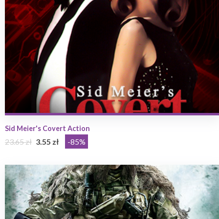
Sid Meier's Covert Action
23.65 zł
3.55 zł
-85%