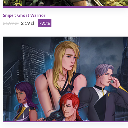
Sniper: Ghost Warrior
21.99 zł
2.19 zł
-90%