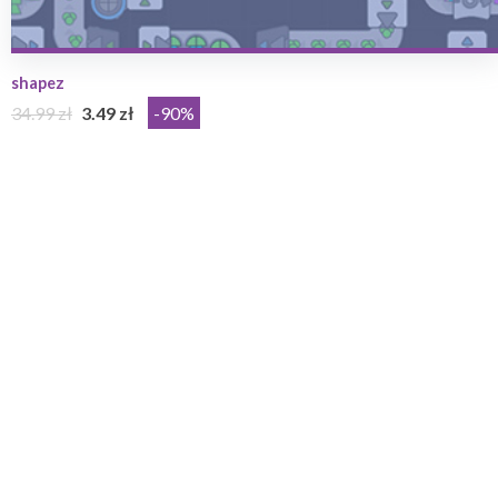
shapez
34.99 zł
3.49 zł
-90%