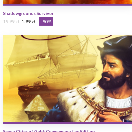
Shadowgrounds Survivor
19.99 zł
1.99 zł
-90%
Seven Cities of Gold: Commemorative Edition