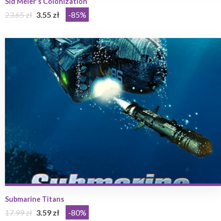
Sid Meier's Colonization
23.65 zł
3.55 zł
-85%
Submarine Titans
17.99 zł
3.59 zł
-80%