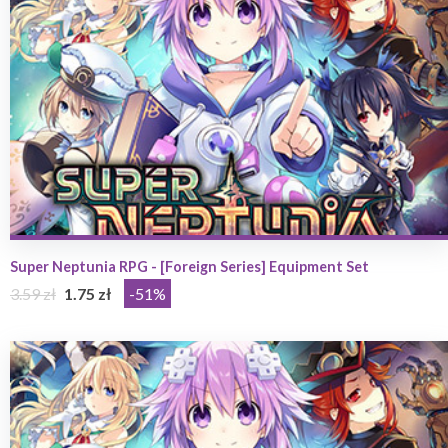
Super Neptunia RPG - [Foreign Series] Equipment Set
3.59 zł
1.75 zł
-51%