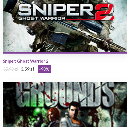
Sniper: Ghost Warrior 2
35.99 zł
3.59 zł
-90%