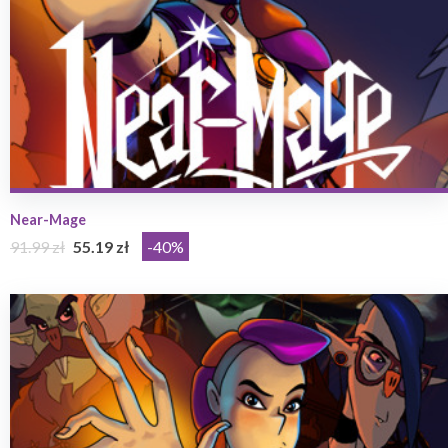
Near-Mage
91.99 zł
55.19 zł
-40%