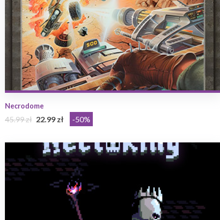
Necrodome
45.99 zł
22.99 zł
-50%