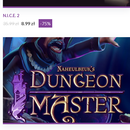
N.I.C.E. 2
35.99 zł
8.99 zł
-75%