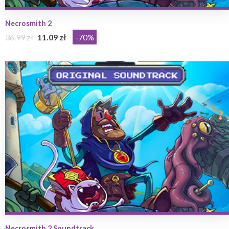
Necrosmith 2
36.99 zł
11.09 zł
-70%
Necrosmith 2 Soundtrack