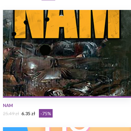
NAM
25.49 zł
6.35 zł
-75%