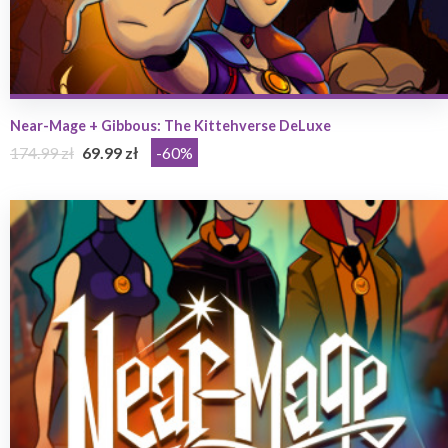
Near-Mage + Gibbous: The Kittehverse DeLuxe
174.99 zł
69.99 zł
-60%