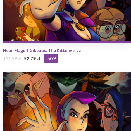
Near-Mage + Gibbous: The Kittehverse
131.99 zł
52.79 zł
-60%