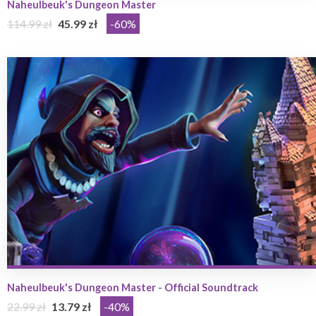
Naheulbeuk's Dungeon Master
114.99 zł
45.99 zł
-60%
Naheulbeuk's Dungeon Master - Official Soundtrack
22.99 zł
13.79 zł
-40%