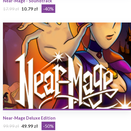
Near-Mage - Soundtrack
17.99 zł
10.79 zł
-40%
Near-Mage Deluxe Edition
99.99 zł
49.99 zł
-50%