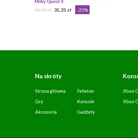
Milky Quest II
46.99 zł
35.25 zł
-25%
Na skróty
Kons
Strona główna
Felieton
Xbox C
Gry
Konsole
Xbox 
Akcesoria
Gadżety