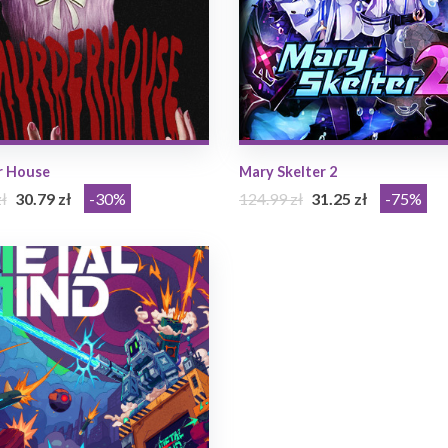
r House
Mary Skelter 2
ł
30.79 zł
-30%
124.99 zł
31.25 zł
-75%