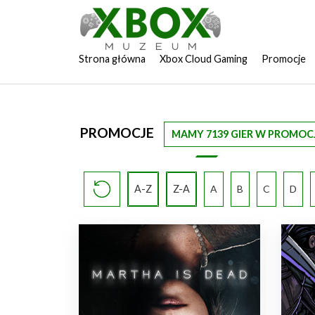
Strona główna
Xbox Cloud Gaming
Promocje
PROMOCJE
MAMY 7139 GIER W PROMOCJ
A-Z
Z-A
A
B
C
D