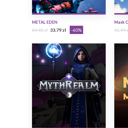
METAL EDEN
Mask C
84.48 zł
33.79 zł
-60%
42.49 z