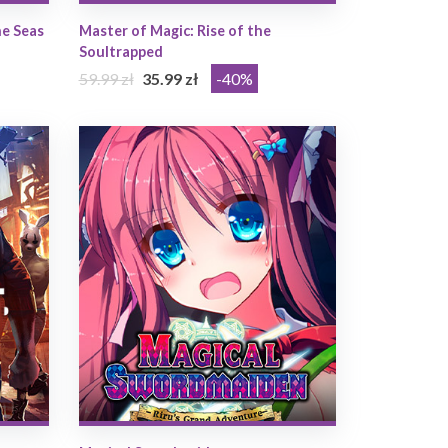
he Seas
Master of Magic: Rise of the
Soultrapped
59.99 zł
35.99 zł
-40%