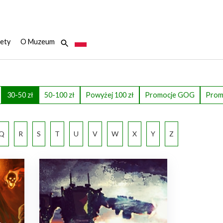
ety
O Muzeum
30-50 zł
50-100 zł
Powyżej 100 zł
Promocje GOG
Prom
Q
R
S
T
U
V
W
X
Y
Z