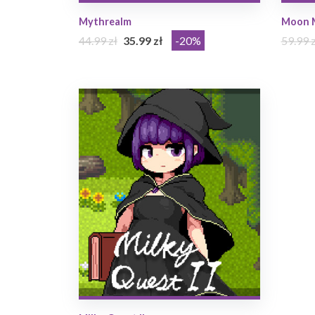
Mythrealm
Moon 
44.99 zł
35.99 zł
-20%
59.99 z