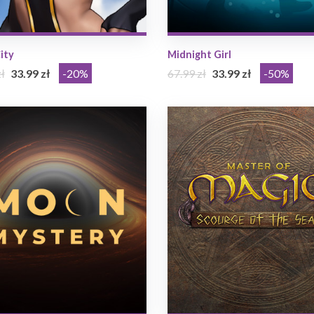
ity
Midnight Girl
ł
33.99 zł
-20%
67.99 zł
33.99 zł
-50%