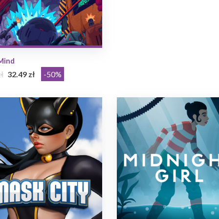
Mind
ł
32.49 zł
-50%