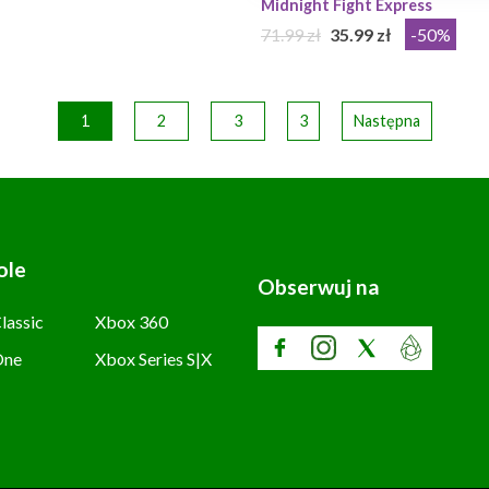
Midnight Fight Express
71.99 zł
35.99 zł
-50%
1
2
3
3
Następna
ole
Obserwuj na
lassic
Xbox 360
One
Xbox Series S|X