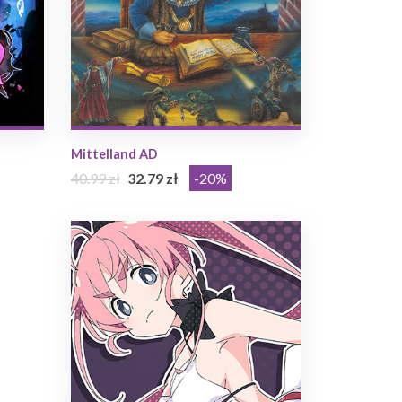
Mittelland AD
40.99 zł
32.79 zł
-20%