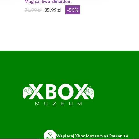
Magical Swordmaiden
71.99 zł
35.99 zł
-50%
Wspieraj Xbox Muzeum na Patronite