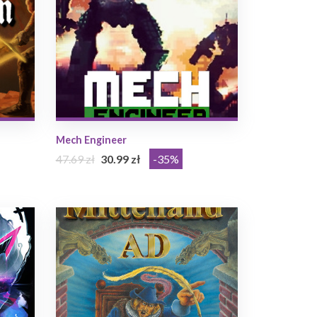
Mech Engineer
47.69 zł
30.99 zł
-35%