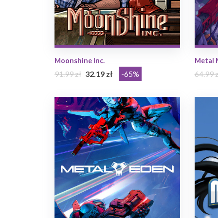
Moonshine Inc.
Metal 
91.99 zł
32.19 zł
-65%
64.99 z