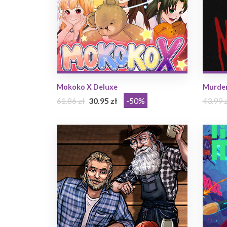
Mokoko X Deluxe
Murde
61.86 zł
30.95 zł
-50%
43.99 z