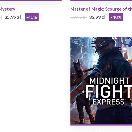
Mystery
Master of Magic: Scourge of t
ł
35.99 zł
-40%
59.99 zł
35.99 zł
-40%