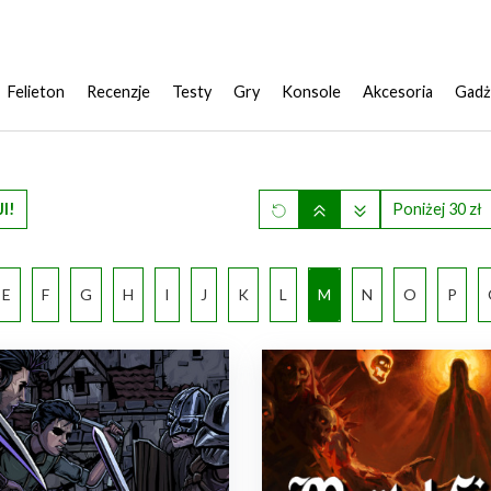
Felieton
Recenzje
Testy
Gry
Konsole
Akcesoria
Gadż
I!
Poniżej 30 zł
E
F
G
H
I
J
K
L
M
N
O
P