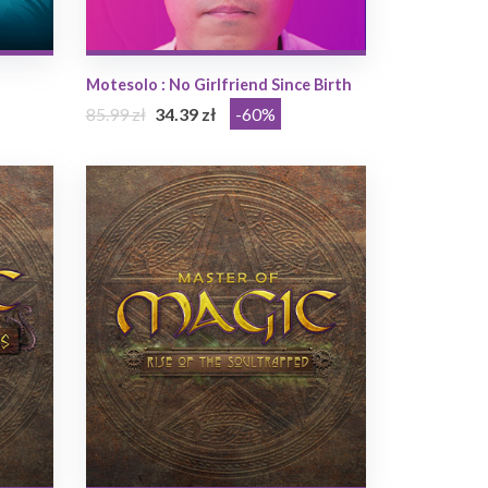
Motesolo : No Girlfriend Since Birth
85.99 zł
34.39 zł
-60%