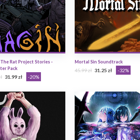
The Rat Project Stories -
Mortal Sin Soundtrack
ter Pack
45.99 zł
31.25 zł
-32%
ł
31.99 zł
-20%