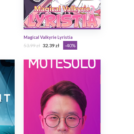
Magical Valkyrie Lyristia
53.99 zł
32.39 zł
-40%