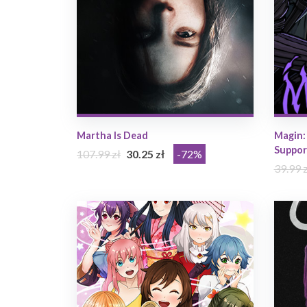
Martha Is Dead
Magin: 
Suppor
107.99 zł
30.25 zł
-72%
39.99 z