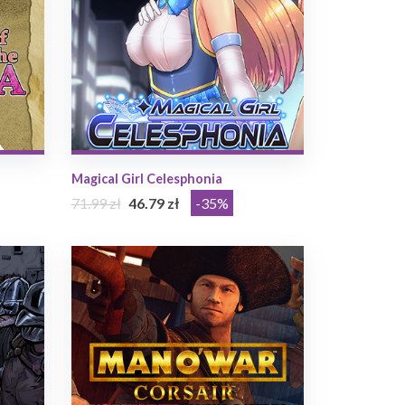
Magical Girl Celesphonia
71.99 zł
46.79 zł
-35%