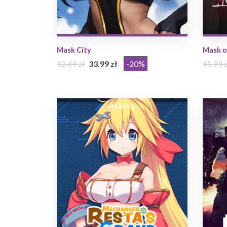
Mask City
Mask o
42.49 zł
33.99 zł
-20%
91.99 z