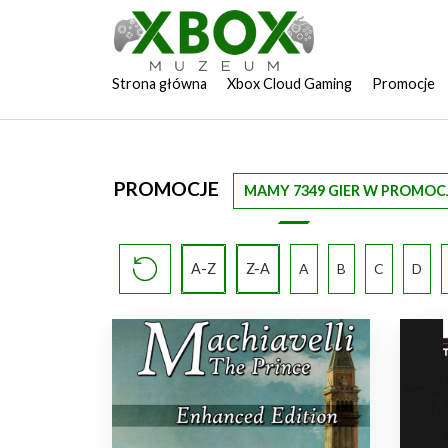
Strona główna
Xbox Cloud Gaming
Promocje
PROMOCJE
MAMY 7349 GIER W PROMOCJ
A-Z
Z-A
A
B
C
D