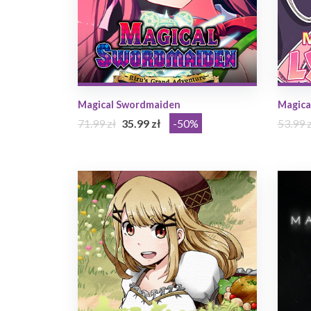
Magical Swordmaiden
Magical
71.99 zł
35.99 zł
-50%
53.99 z