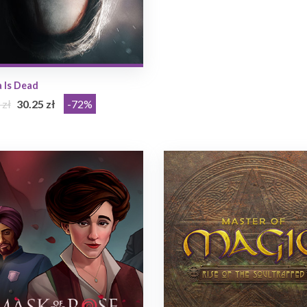
 Is Dead
 zł
30.25 zł
-72%