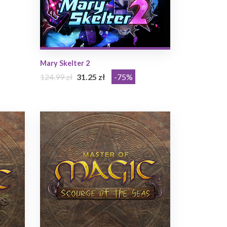
Mary Skelter 2
124.99 zł
31.25 zł
-75%