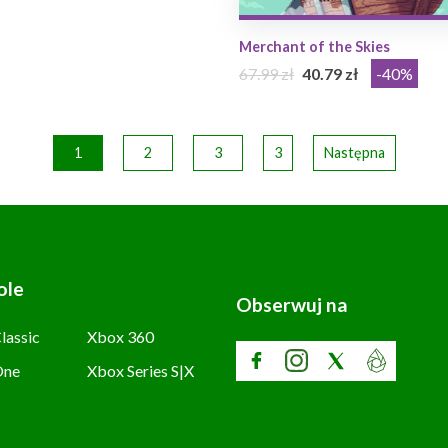
Merchant of the Skies
67.99 zł
40.79 zł
-40%
1
2
3
3
Następna
ole
Obserwuj na
lassic
Xbox 360
One
Xbox Series S|X