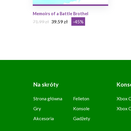
Memoirs of a Battle Brothel
71.99 zł
39.59 zł
-45%
Na skróty
Kons
Strona główna
Felieton
Xbox C
Gry
Konsole
Xbox 
Akcesoria
Gadżety