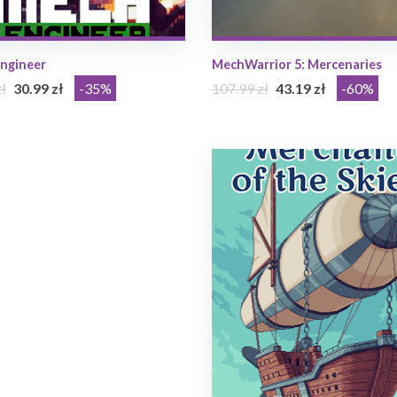
ngineer
MechWarrior 5: Mercenaries
ł
30.99 zł
-35%
107.99 zł
43.19 zł
-60%