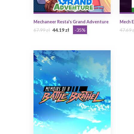
Mechaneer Resta's Grand Adventure
Mech E
67.99 zł
44.19 zł
-35%
47.69 z