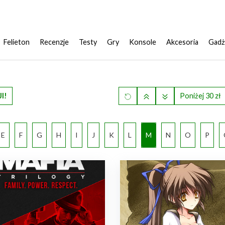
Felieton
Recenzje
Testy
Gry
Konsole
Akcesoria
Gadż
I!
Poniżej 30 zł
E
F
G
H
I
J
K
L
M
N
O
P