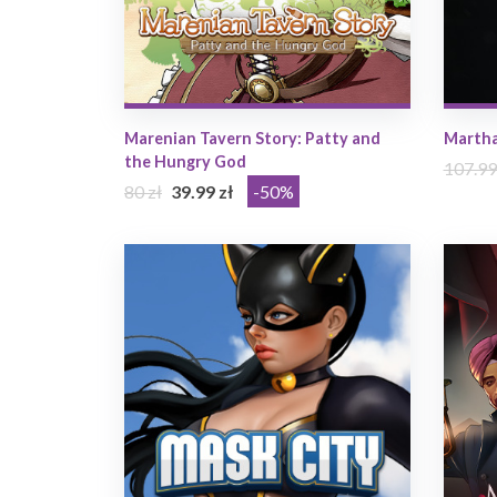
Marenian Tavern Story: Patty and
Martha
the Hungry God
107.99
80 zł
39.99 zł
-50%