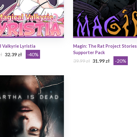
 Valkyrie Lyristia
Magin: The Rat Project Stories
Supporter Pack
ł
32.39 zł
-40%
39.99 zł
31.99 zł
-20%