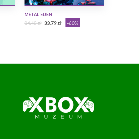
METAL EDEN
84.48 zł
33.79 zł
-60%