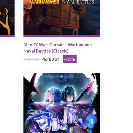
 -
Man O' War: Corsair - Warhammer
Naval Battles (Classic)
69.99 zł
46.89 zł
-33%