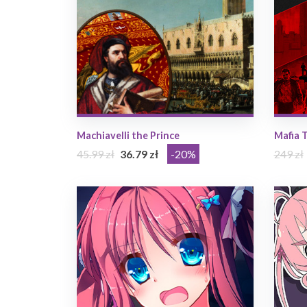
Machiavelli the Prince
Mafia T
45.99 zł
36.79 zł
-20%
249 zł