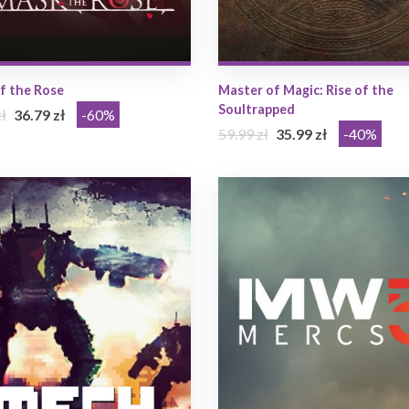
f the Rose
Master of Magic: Rise of the
Soultrapped
ł
36.79 zł
-60%
59.99 zł
35.99 zł
-40%