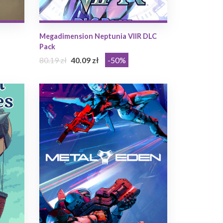
Megadimension Neptunia VIIR DLC
Pack
80.19 zł
40.09 zł
-50%