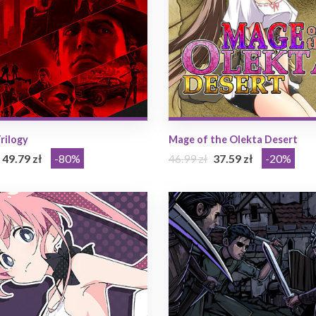
rilogy
Mage of the Olekta Desert
49.79 zł
-80%
46.99 zł
37.59 zł
-20%