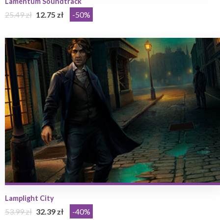
Lamentum Soundtrack
25.49 zł
12.75 zł
-50%
Lamplight City
53.99 zł
32.39 zł
-40%