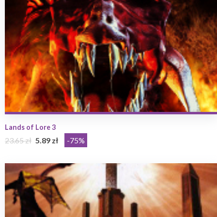
Lands of Lore 3
23.65 zł
5.89 zł
-75%