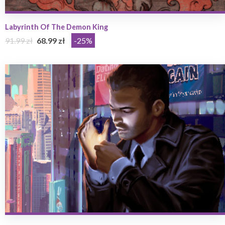
Labyrinth Of The Demon King
91.99 zł
68.99 zł
-25%