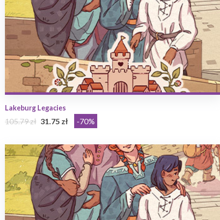
Lakeburg Legacies
105.79 zł
31.75 zł
-70%