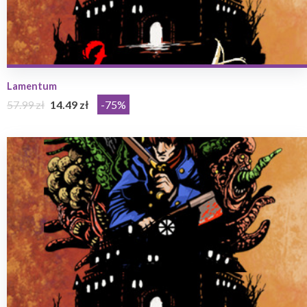
Lamentum
57.99 zł
14.49 zł
-75%