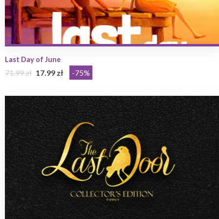
Last Day of June
71.99 zł
17.99 zł
-75%