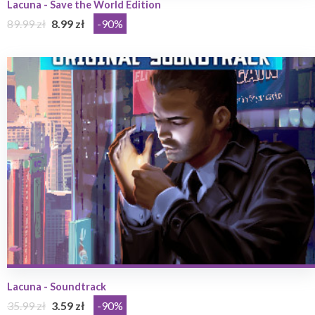
Lacuna - Save the World Edition
89.99 zł
8.99 zł
-90%
Lacuna - Soundtrack
35.99 zł
3.59 zł
-90%