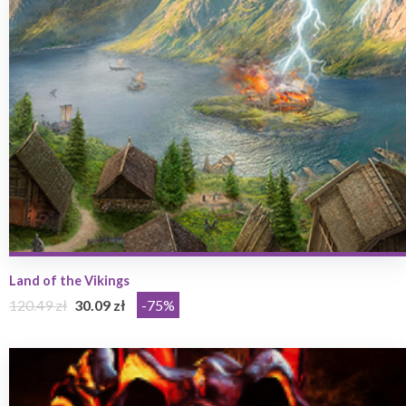
Land of the Vikings
120.49 zł
30.09 zł
-75%