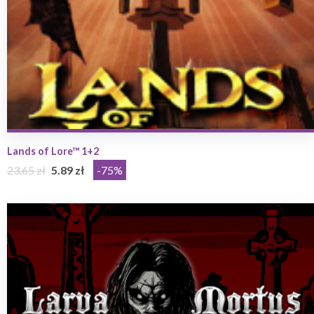
Lands of Lore™ 1+2
23.65 zł
5.89 zł
-75%