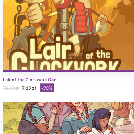
Lair of the Clockwork God
71.99 zł
7.19 zł
-90%