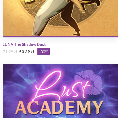
LUNA The Shadow Dust
71.99 zł
50.39 zł
-30%