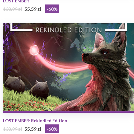
LOST EMBER
138.99 zł
55.59 zł
-60%
LOST EMBER: Rekindled Edition
138.99 zł
55.59 zł
-60%