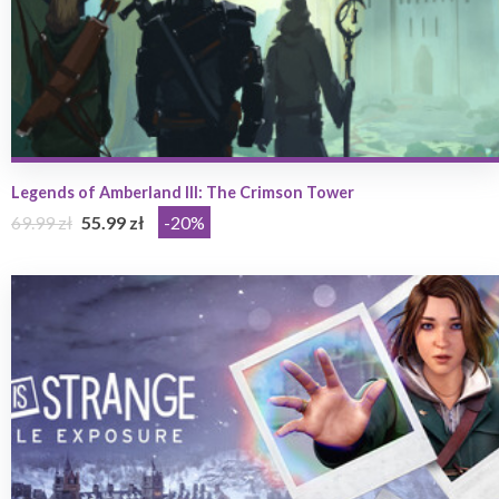
Legends of Amberland III: The Crimson Tower
69.99 zł
55.99 zł
-20%