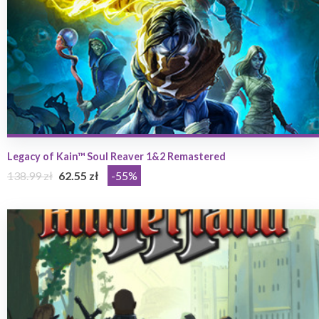
Legacy of Kain™ Soul Reaver 1&2 Remastered
138.99 zł
62.55 zł
-55%