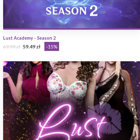
Lust Academy - Season 2
69.99 zł
59.49 zł
-15%