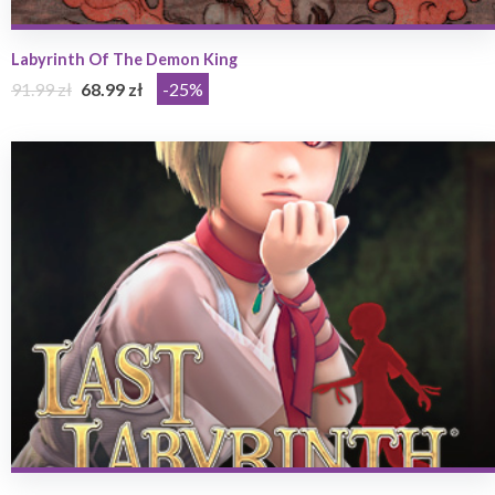
Labyrinth Of The Demon King
91.99 zł
68.99 zł
-25%