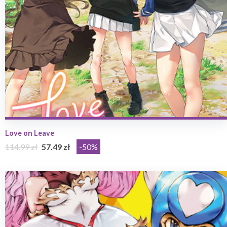
Love on Leave
114.99 zł
57.49 zł
-50%