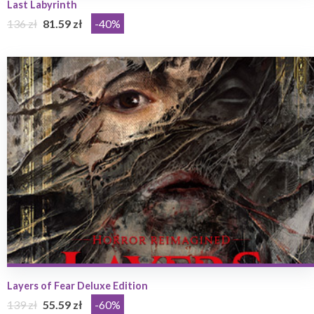
Last Labyrinth
136 zł
81.59 zł
-40%
Layers of Fear Deluxe Edition
139 zł
55.59 zł
-60%