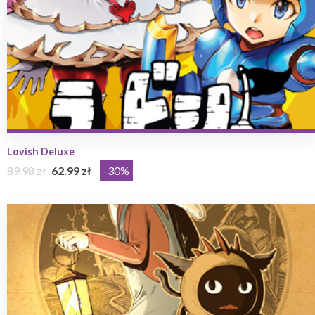
Lovish Deluxe
89.98 zł
62.99 zł
-30%