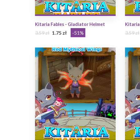
Kitaria Fables - Gladiator Helmet
Kitaria
3.59 zł
1.75 zł
-51%
3.59 zł