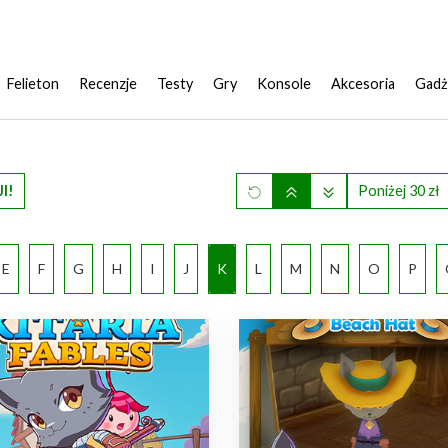
Felieton
Recenzje
Testy
Gry
Konsole
Akcesoria
Gadż
I!
Poniżej 30 zł
E
F
G
H
I
J
K
L
M
N
O
P