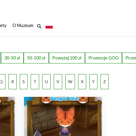
ety
O Muzeum
30-50 zł
50-100 zł
Powyżej 100 zł
Promocje GOG
Prom
Q
R
S
T
U
V
W
X
Y
Z