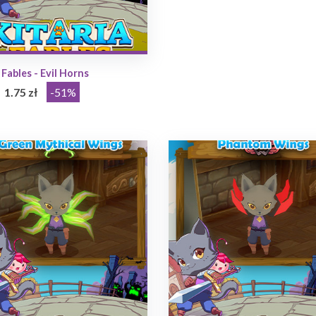
 Fables - Evil Horns
1.75 zł
-51%