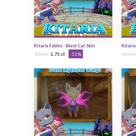
Kitaria Fables - Black Cat Skin
Kitaria
3.59 zł
1.75 zł
-51%
3.59 zł