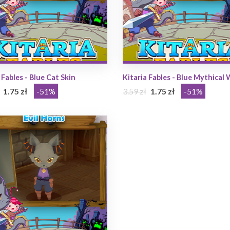
 Fables - Blue Cat Skin
Kitaria Fables - Blue Mythical
1.75 zł
-51%
3.59 zł
1.75 zł
-51%