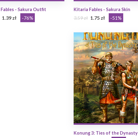
 Fables - Sakura Outfit
Kitaria Fables - Sakura Skin
1.39 zł
-76%
3.59 zł
1.75 zł
-51%
Konung 3: Ties of the Dynasty