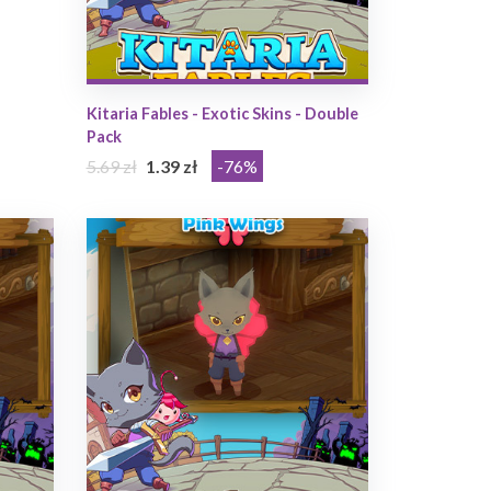
Kitaria Fables - Exotic Skins - Double
Pack
5.69 zł
1.39 zł
-76%