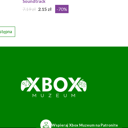
Soundtrack
7.19 zł
2.15 zł
-70%
stępna
Wspieraj Xbox Muzeum na Patronite