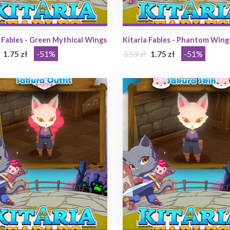
 Fables - Green Mythical Wings
Kitaria Fables - Phantom Wing
1.75 zł
-51%
3.59 zł
1.75 zł
-51%