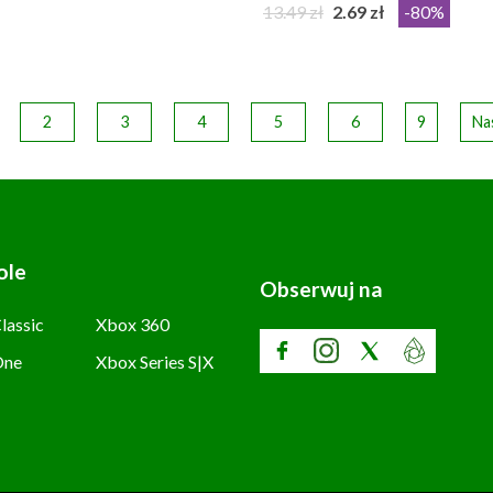
13.49 zł
2.69 zł
-80%
2
3
4
5
6
9
Na
ole
Obserwuj na
lassic
Xbox 360
One
Xbox Series S|X