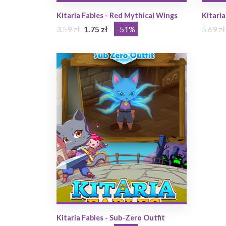
Kitaria Fables - Red Mythical Wings
Kitaria
3.59 zł
1.75 zł
-51%
5.69 zł
Kitaria Fables - Sub-Zero Outfit