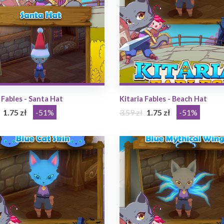
 Fables - Santa Hat
Kitaria Fables - Beach Hat
1.75 zł
-51%
3.59 zł
1.75 zł
-51%