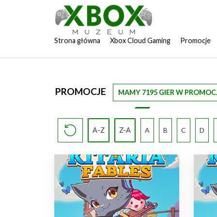
Strona główna
Xbox Cloud Gaming
Promocje
PROMOCJE
MAMY 7195 GIER W PROMOCJ
A-Z
Z-A
A
B
C
D