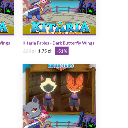
 Wings
Kitaria Fables - Dark Butterfly Wings
3.59 zł
1.75 zł
-51%