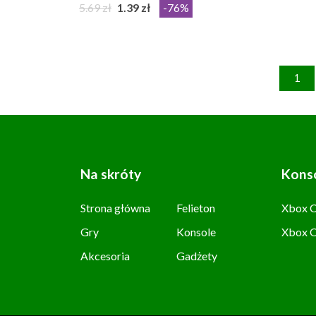
5.69 zł
1.39 zł
-76%
1
Na skróty
Kons
Strona główna
Felieton
Xbox C
Gry
Konsole
Xbox 
Akcesoria
Gadżety