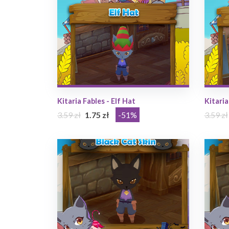
Kitaria Fables - Elf Hat
Kitaria
3.59 zł
1.75 zł
-51%
3.59 zł