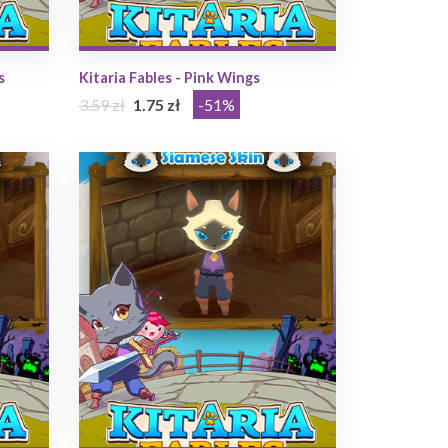
s
Kitaria Fables - Pink Wings
3.59 zł
1.75 zł
-51%