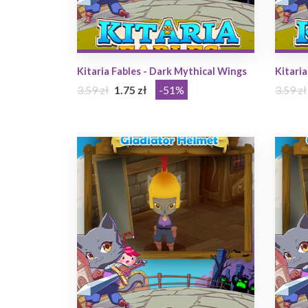
Kitaria Fables - Dark Mythical Wings
Kitaria
3.59 zł
1.75 zł
-51%
3.59 zł