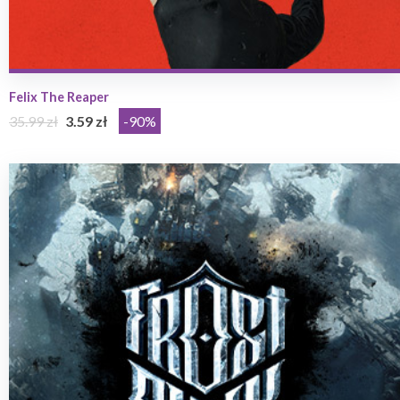
Felix The Reaper
35.99 zł
3.59 zł
-90%