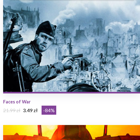
Faces of War
21.99 zł
3.49 zł
-84%