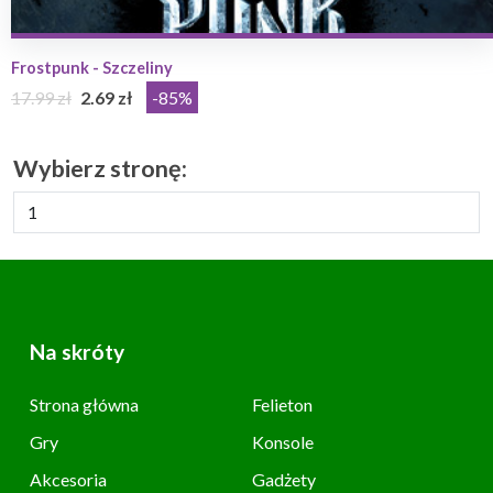
Frostpunk - Szczeliny
17.99 zł
2.69 zł
-85%
Wybierz stronę:
Na skróty
Strona główna
Felieton
Gry
Konsole
Akcesoria
Gadżety