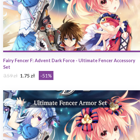
Fairy Fencer F: Advent Dark Force - Ultimate Fencer Accessory
Set
3.59 zł
1.75 zł
-51%