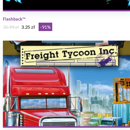
Flashback™
35.99 zł
3.25 zł
-91%