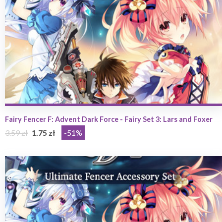
Fairy Fencer F: Advent Dark Force - Fairy Set 3: Lars and Foxer
3.59 zł
1.75 zł
-51%