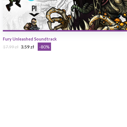
Fury Unleashed Soundtrack
17.99 zł
3.59 zł
-80%