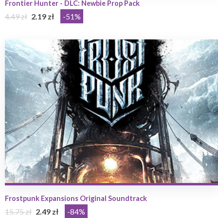
Frontier Hunter - DLC: Newbie Prop Pack
4.49 zł
2.19 zł
-51%
Frostpunk Expansions Original Soundtrack
15.75 zł
2.49 zł
-84%