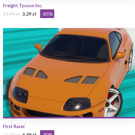
Freight Tycoon Inc.
21.99 zł
3.29 zł
-85%
First Racer
22.49 zł
4.49 zł
-80%