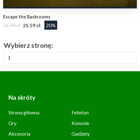
Escape the Backrooms
26.99 zł
21.59 zł
20%
Wybierz stronę:
Na skróty
Strona główna
Felieton
Gry
Konsole
Akcesoria
Gadżety