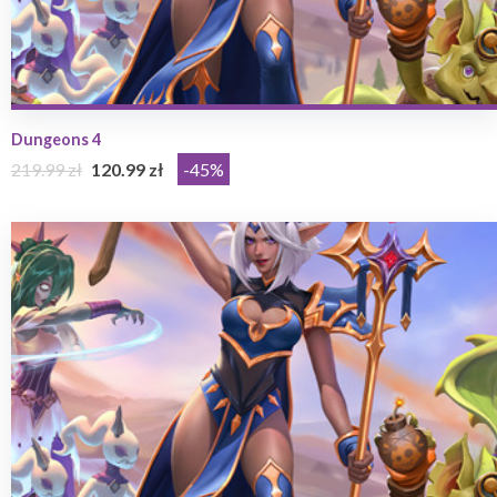
Dungeons 4
219.99 zł
120.99 zł
-45%