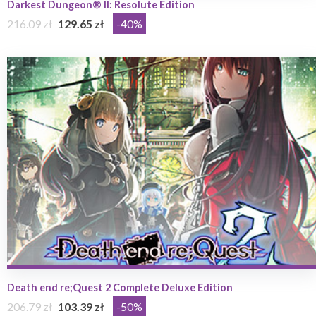
Darkest Dungeon® II: Resolute Edition
216.09 zł
129.65 zł
-40%
Death end re;Quest 2 Complete Deluxe Edition
206.79 zł
103.39 zł
-50%