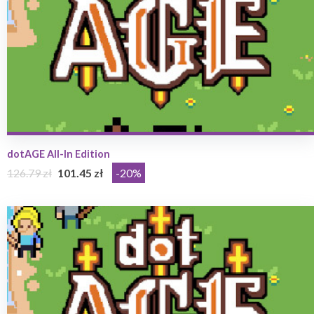
dotAGE All-In Edition
126.79 zł
101.45 zł
-20%