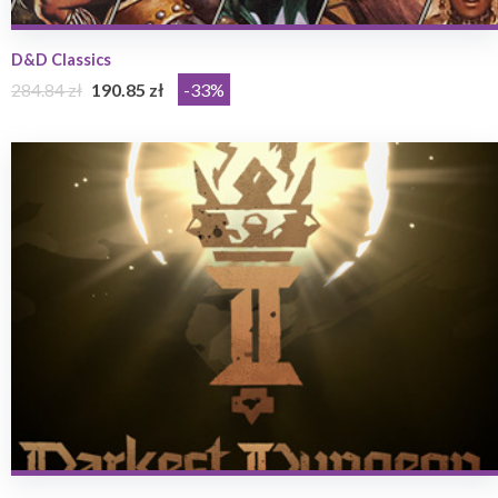
D&D Classics
284.84 zł
190.85 zł
-33%