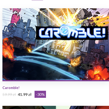
Caromble!
59.99 zł
41.99 zł
-30%