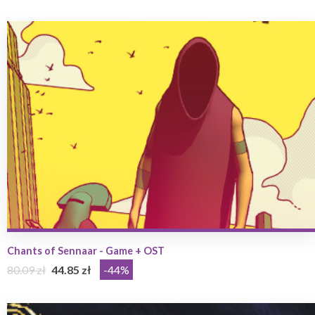
Chants of Sennaar - Game + OST
80.09 zł
44.85 zł
-44%