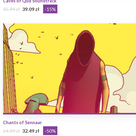
Caves of Qud Soundtrack
45.99 zł
39.09 zł
-15%
Chants of Sennaar
64.99 zł
32.49 zł
-50%