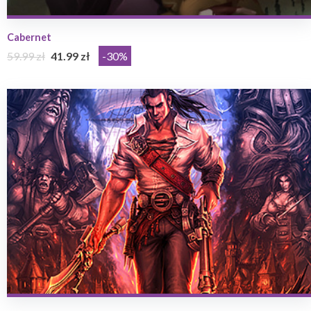
Cabernet
59.99 zł
41.99 zł
-30%