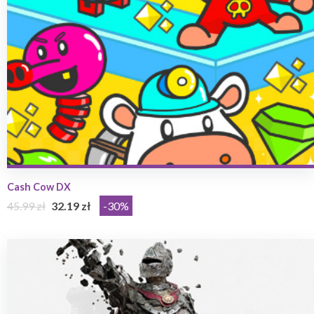
Cash Cow DX
45.99 zł
32.19 zł
-30%