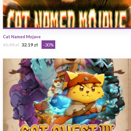
Cat Named Mojave
45.99 zł
32.19 zł
-30%