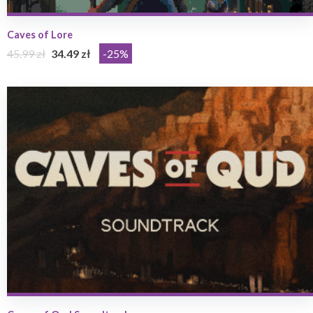
Caves of Lore
45.99 zł
34.49 zł
-25%