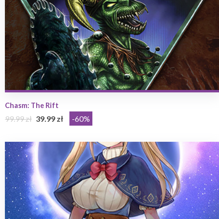
Chasm: The Rift
99.99 zł
39.99 zł
-60%