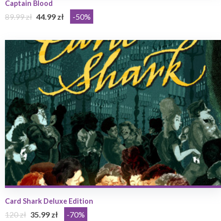
Captain Blood
89.99 zł
44.99 zł
-50%
Card Shark Deluxe Edition
120 zł
35.99 zł
-70%