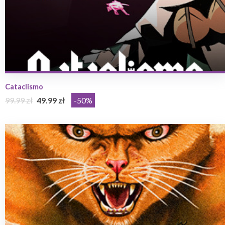
Cataclismo
99.99 zł
49.99 zł
-50%