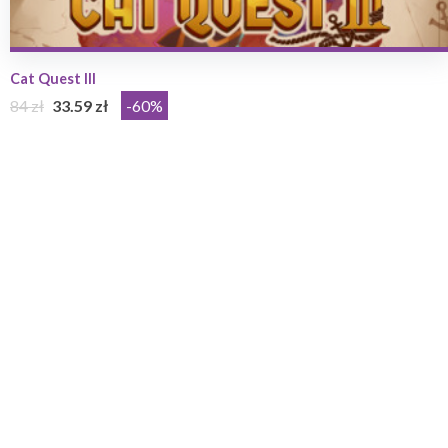
Cat Quest III
84 zł
33.59 zł
-60%