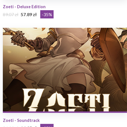
Zoeti - Deluxe Edition
89.07 zł
57.89 zł
-35%
Zoeti - Soundtrack