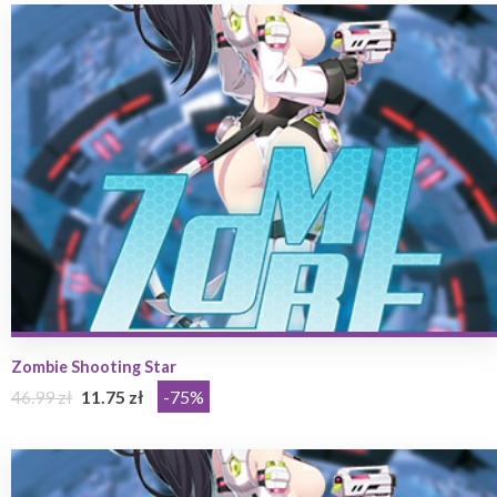
Zombie Shooting Star
46.99 zł
11.75 zł
-75%