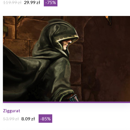
119.99 zł
29.99 zł
-75%
Ziggurat
53.99 zł
8.09 zł
-85%