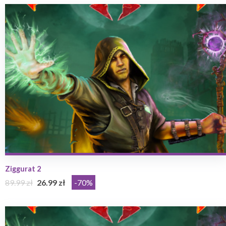
Ziggurat 2
89.99 zł
26.99 zł
-70%