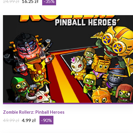
24.99 zł
16.25 zł
-35%
Zombie Rollerz: Pinball Heroes
49.99 zł
4.99 zł
-90%