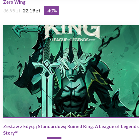
Zero Wing
36.99 zł
22.19 zł
-40%
Zestaw z Edycją Standardową Ruined King: A League of Legends
Story™